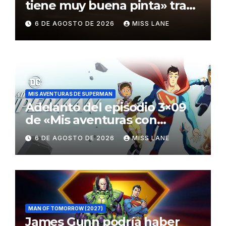
tiene muy buena pinta» tras
el fracaso de «Supergirl»
6 DE AGOSTO DE 2026
MISS LANE
MIS AVENTURAS DE SUPERMAN
Adelanto del episodio 3×09
de «Mis aventuras con
Superman»
6 DE AGOSTO DE 2026
MISS LANE
MAN OF TOMORROW (2027)
James Gunn podría haber