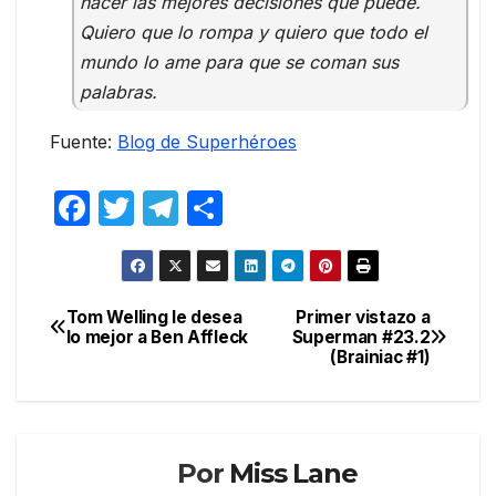
hacer las mejores decisiones que puede.
Quiero que lo rompa y quiero que todo el
mundo lo ame para que se coman sus
palabras.
Fuente:
Blog de Superhéroes
F
T
T
C
a
w
el
o
c
itt
e
m
e
er
gr
p
Tom Welling le desea
Primer vistazo a
Navegación
lo mejor a Ben Affleck
Superman #23.2
b
a
ar
(Brainiac #1)
de
o
m
tir
entradas
o
k
Por
Miss Lane