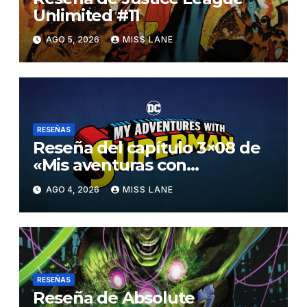
Unlimited #11
AGO 5, 2026
MISS LANE
RESEÑAS
Reseña del capítulo 3×08 de
«Mis aventuras con
Superman»
AGO 4, 2026
MISS LANE
RESEÑAS
Reseña de Absolute