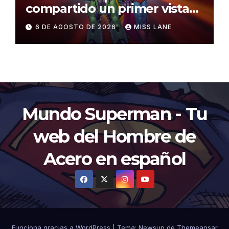
compartido un primer vistazo
al traje de Brainiac
6 DE AGOSTO DE 2026
MISS LANE
Mundo Superman - Tu
web del Hombre de
Acero en español
Funciona gracias a WordPress
|
Tema:
Newsup
de
Themeansar