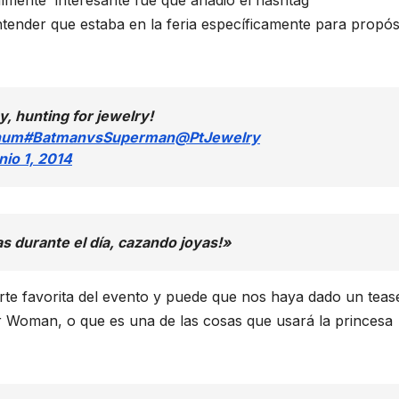
ealmente interesante fue que añadió el hashtag
nder que estaba en la feria específicamente para propós
y, hunting for jewelry!
num
#BatmanvsSuperman
@PtJewelry
nio 1, 2014
 durante el día, cazando joyas!»
rte favorita del evento y puede que nos haya dado un teas
 Woman, o que es una de las cosas que usará la princesa