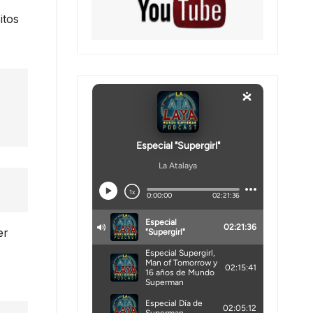
itos
er