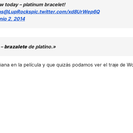
w today – platinum bracelet!
as
@LupRocks
pic.twitter.com/xd8UrWep6Q
nio 2, 2014
 –
brazalete
de platino.»
iana en la película y que quizás podamos ver el traje de W