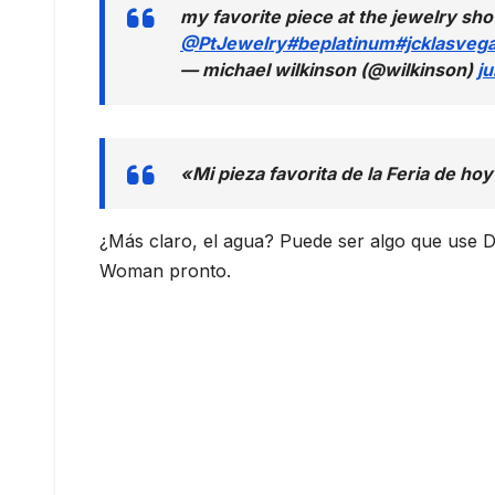
my favorite piece at the jewelry sho
@PtJewelry
#beplatinum
#jcklasveg
— michael wilkinson (@wilkinson)
ju
«Mi pieza favorita de la Feria de hoy
¿Más claro, el agua? Puede ser algo que use D
Woman pronto.