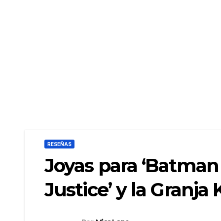
RESEÑAS
Joyas para ‘Batma
Justice’ y la Granj