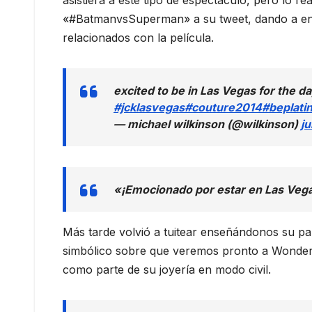
asistiera a este tipo de espectáculo, pero lo r
«#BatmanvsSuperman» a su tweet, dando a ente
relacionados con la película.
excited to be in Las Vegas for the da
#jcklasvegas
#couture2014
#beplati
— michael wilkinson (@wilkinson)
ju
«¡Emocionado por estar en Las Vegas
Más tarde volvió a tuitear enseñándonos su pa
simbólico sobre que veremos pronto a Wonder
como parte de su joyería en modo civil.