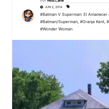
Por
Miss Lane
JUN 2, 2014
#Batman V Superman: El Amanecer de
#Batman/Superman
,
#Granja Kent
,
#
#Wonder Woman