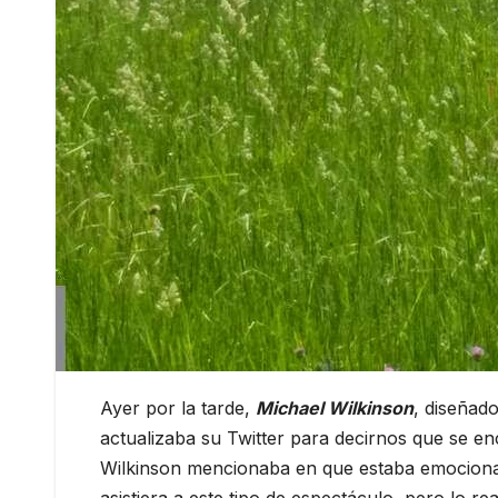
Ayer por la tarde,
Michael Wilkinson
, diseñado
actualizaba su Twitter para decirnos que se e
Wilkinson mencionaba en que estaba emocionad