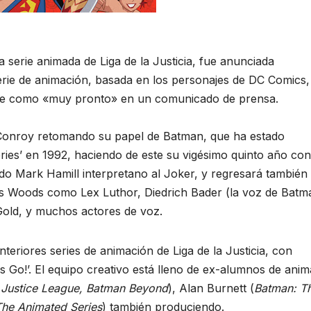
 serie animada de Liga de la Justicia, fue anunciada
erie de animación, basada en los personajes de DC Comics,
rece como «muy pronto» en un comunicado de prensa.
 Conroy retomando su papel de Batman, que ha estado
ies’ en 1992, haciendo de este su vigésimo quinto año con
o Mark Hamill interpretano al Joker, y regresará también
mes Woods como Lex Luthor, Diedrich Bader (la voz de Batm
Gold, y muchos actores de voz.
teriores series de animación de Liga de la Justicia, con
s Go!’. El equipo creativo está lleno de ex-alumnos de ani
(
Justice League, Batman Beyond
), Alan Burnett (
Batman: T
The Animated Series
) también produciendo.