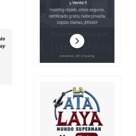
ás
hay