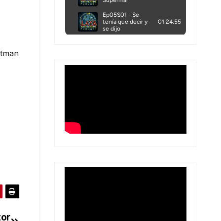
Batman
tor