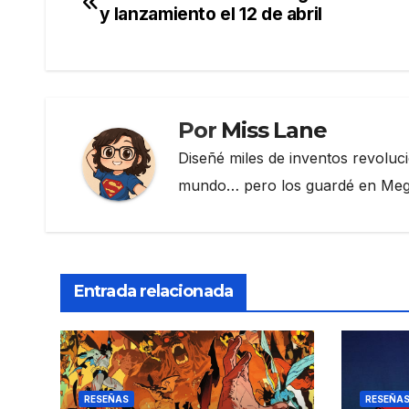
Navegación
b
a
ar
y lanzamiento el 12 de abril
de
o
m
tir
o
entradas
k
Por
Miss Lane
Diseñé miles de inventos revoluc
mundo… pero los guardé en Megau
Entrada relacionada
RESEÑAS
RESEÑA