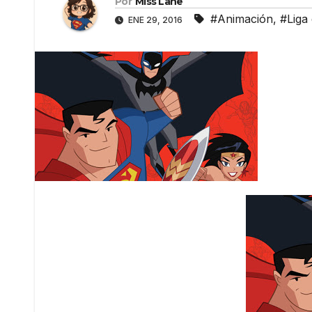
Por
Miss Lane
#Animación
,
#Liga 
ENE 29, 2016