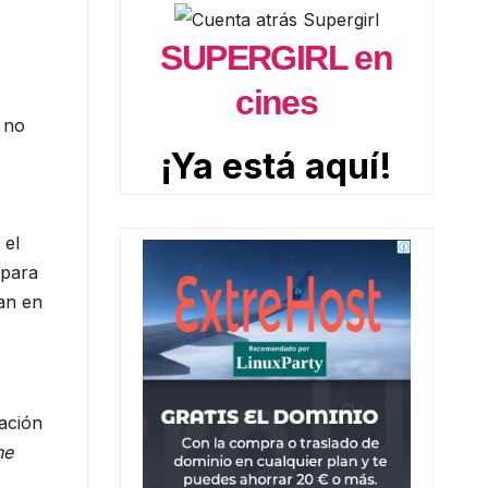
SUPERGIRL en
cines
 no
¡Ya está aquí!
 el
 para
an en
mación
he