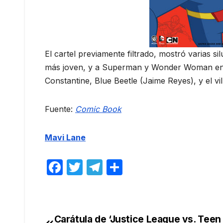
El cartel previamente filtrado, mostró varias s
más joven, y a Superman y Wonder Woman en 
Constantine, Blue Beetle (Jaime Reyes), y el vi
Fuente:
Comic Book
Mavi Lane
F
T
T
C
a
w
el
o
c
itt
e
m
e
er
gr
p
Carátula de ‘Justice League vs. Teen 