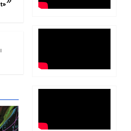
et»
l