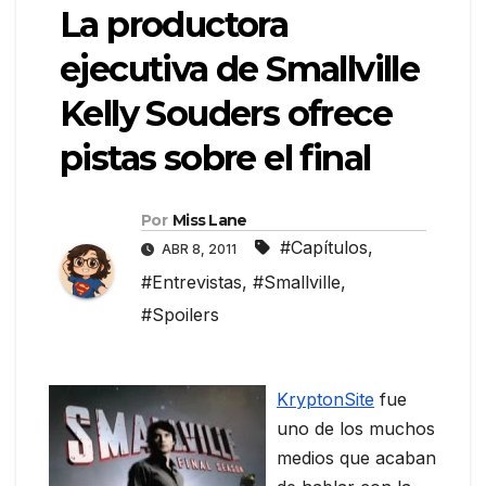
La productora
ejecutiva de Smallville
Kelly Souders ofrece
pistas sobre el final
Por
Miss Lane
#Capítulos
,
ABR 8, 2011
#Entrevistas
,
#Smallville
,
#Spoilers
KryptonSite
fue
uno de los muchos
medios que acaban