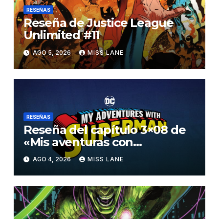
RESEÑAS
Reseña de Justice League
Unlimited #11
AGO 5, 2026
MISS LANE
RESEÑAS
Reseña del capítulo 3×08 de
«Mis aventuras con
Superman»
AGO 4, 2026
MISS LANE