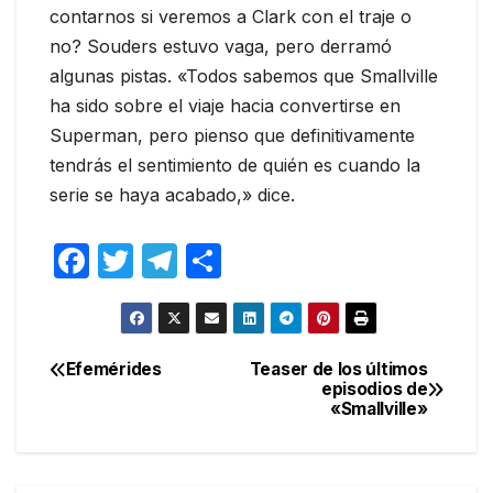
contarnos si veremos a Clark con el traje o
no? Souders estuvo vaga, pero derramó
algunas pistas. «Todos sabemos que Smallville
ha sido sobre el viaje hacia convertirse en
Superman, pero pienso que definitivamente
tendrás el sentimiento de quién es cuando la
serie se haya acabado,» dice.
F
T
T
C
a
w
el
o
c
itt
e
m
e
er
gr
p
Efemérides
Teaser de los últimos
Navegación
episodios de
b
a
ar
«Smallville»
de
o
m
tir
entradas
o