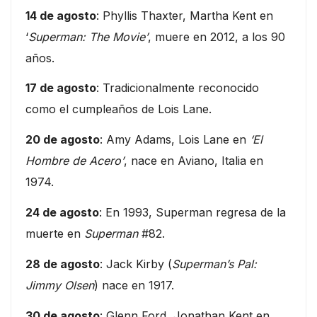
14 de agosto
: Phyllis Thaxter, Martha Kent en
‘
Superman: The Movie’
, muere en 2012, a los 90
años.
17 de agosto
: Tradicionalmente reconocido
como el cumpleaños de Lois Lane.
20 de agosto
: Amy Adams, Lois Lane en
‘El
Hombre de Acero’
, nace en Aviano, Italia en
1974.
24 de agosto
: En 1993, Superman regresa de la
muerte en
Superman
#82.
28 de agosto
: Jack Kirby (
Superman’s Pal:
Jimmy Olsen
) nace en 1917.
30 de agosto
: Glenn Ford, Jonathan Kent en