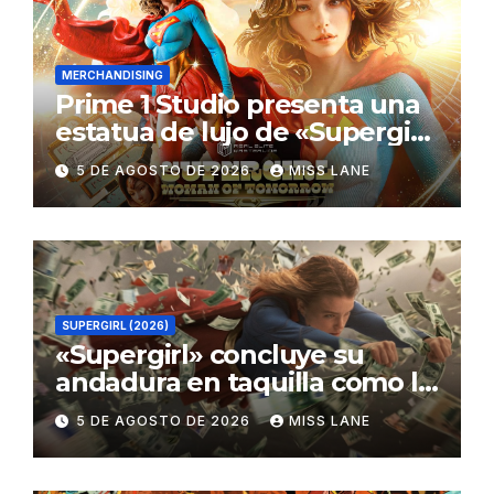
MERCHANDISING
Prime 1 Studio presenta una
estatua de lujo de «Supergirl:
La Mujer del Mañana»
5 DE AGOSTO DE 2026
MISS LANE
SUPERGIRL (2026)
«Supergirl» concluye su
andadura en taquilla como la
película de DC con menor
5 DE AGOSTO DE 2026
MISS LANE
recaudación desde
«Catwoman»