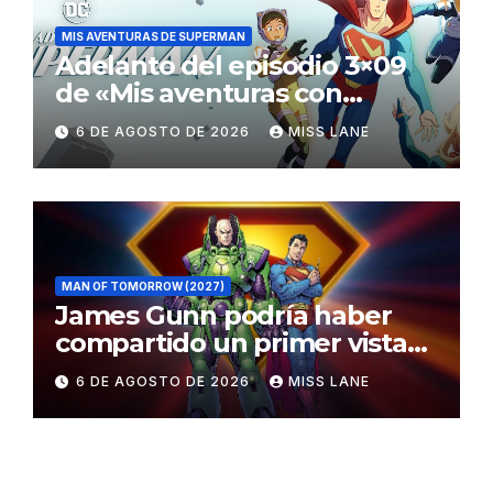
MIS AVENTURAS DE SUPERMAN
Adelanto del episodio 3×09
de «Mis aventuras con
Superman»
6 DE AGOSTO DE 2026
MISS LANE
MAN OF TOMORROW (2027)
James Gunn podría haber
compartido un primer vistazo
al traje de Brainiac
6 DE AGOSTO DE 2026
MISS LANE