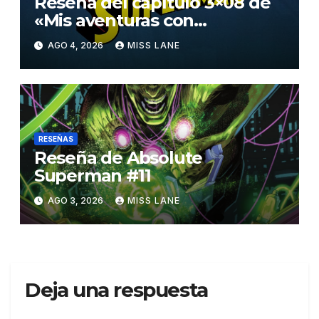
Reseña del capítulo 3×08 de
«Mis aventuras con
Superman»
AGO 4, 2026
MISS LANE
RESEÑAS
Reseña de Absolute
Superman #11
AGO 3, 2026
MISS LANE
Deja una respuesta