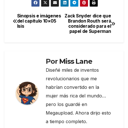
c
itt
e
m
e
er
gr
p
Sinopsis e imágenes
Zack Snyder dice que
Navegación
del capítulo 10×05
Brandon Routh será
b
a
ar
Isis
considerado para el
de
o
m
tir
papel de Superman
entradas
o
k
Por
Miss Lane
Diseñé miles de inventos
revolucionarios que me
habrían convertido en la
mujer más rica del mundo…
pero los guardé en
Megaupload. Ahora dirijo esto
a tiempo completo.