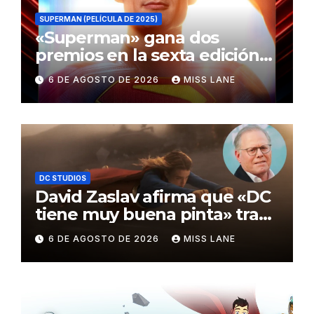
SUPERMAN (PELÍCULA DE 2025)
«Superman» gana dos
premios en la sexta edición
de los Critics Choice Super
6 DE AGOSTO DE 2026
MISS LANE
Awards
DC STUDIOS
David Zaslav afirma que «DC
tiene muy buena pinta» tras
el fracaso de «Supergirl»
6 DE AGOSTO DE 2026
MISS LANE