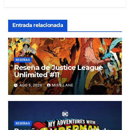
Entrada relacionada
RESEÑAS
Reseña de Justice League
Unlimited #11
AGO 5, 2026
MISS LANE
RESEÑAS