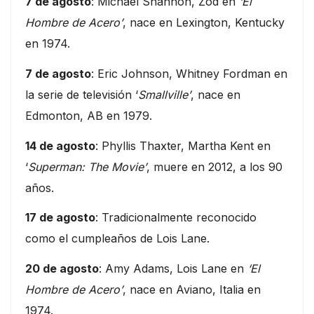
7 de agosto
: Michael Shannon, Zod en
‘El
Hombre de Acero’
, nace en Lexington, Kentucky
en 1974.
7 de agosto
: Eric Johnson, Whitney Fordman en
la serie de televisión ‘
Smallville’
, nace en
Edmonton, AB en 1979.
14 de agosto
: Phyllis Thaxter, Martha Kent en
‘
Superman: The Movie’
, muere en 2012, a los 90
años.
17 de agosto
: Tradicionalmente reconocido
como el cumpleaños de Lois Lane.
20 de agosto
: Amy Adams, Lois Lane en
‘El
Hombre de Acero’
, nace en Aviano, Italia en
1974.