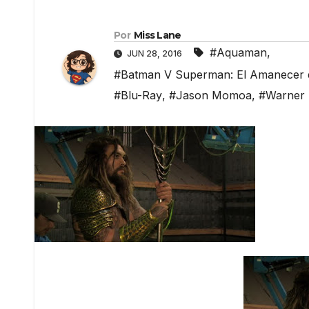
Por
Miss Lane
#Aquaman
,
JUN 28, 2016
#Batman V Superman: El Amanecer de
#Blu-Ray
,
#Jason Momoa
,
#Warner 