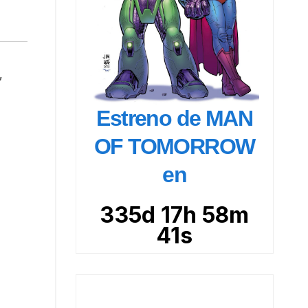
,
Estreno de MAN
OF TOMORROW
en
335d 17h 58m
39s