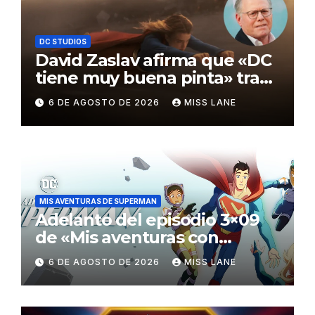
DC STUDIOS
David Zaslav afirma que «DC
tiene muy buena pinta» tras
el fracaso de «Supergirl»
6 DE AGOSTO DE 2026
MISS LANE
MIS AVENTURAS DE SUPERMAN
Adelanto del episodio 3×09
de «Mis aventuras con
Superman»
6 DE AGOSTO DE 2026
MISS LANE