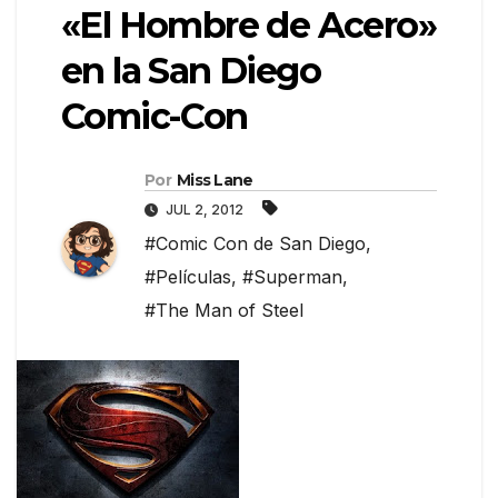
«El Hombre de Acero»
en la San Diego
Comic-Con
Por
Miss Lane
JUL 2, 2012
#Comic Con de San Diego
,
#Películas
,
#Superman
,
#The Man of Steel