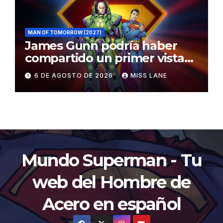
MAN OF TOMORROW (2027)
James Gunn podría haber
compartido un primer vistazo
al traje de Brainiac
6 DE AGOSTO DE 2026
MISS LANE
Mundo Superman - Tu
web del Hombre de
Acero en español