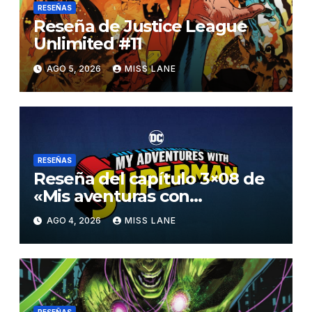
RESEÑAS
Reseña de Justice League
Unlimited #11
AGO 5, 2026
MISS LANE
RESEÑAS
Reseña del capítulo 3×08 de
«Mis aventuras con
Superman»
AGO 4, 2026
MISS LANE