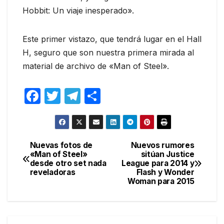
Hobbit: Un viaje inesperado».
Este primer vistazo, que tendrá lugar en el Hall
H, seguro que son nuestra primera mirada al
material de archivo de «Man of Steel».
F
T
T
C
a
w
el
o
c
itt
e
m
e
er
gr
p
Nuevas fotos de
Nuevos rumores
Navegación
«Man of Steel»
sitúan Justice
b
a
ar
desde otro set nada
League para 2014 y
de
o
m
tir
reveladoras
Flash y Wonder
Woman para 2015
entradas
o
k