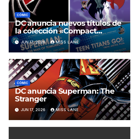
CÓMIC
DC anuncia nuevos títulos de
la colección «Compact
Comics Adventures»
JUN 17, 2026
MISS LANE
CÓMIC
DC anuncia Superman: The
Stranger
JUN 17, 2026
MISS LANE