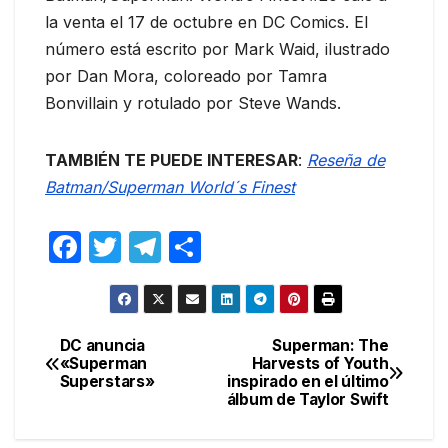
la venta el 17 de octubre en DC Comics. El
número está escrito por Mark Waid, ilustrado
por Dan Mora, coloreado por Tamra
Bonvillain y rotulado por Steve Wands.
TAMBIÉN TE PUEDE INTERESAR
:
Reseña de
Batman/Superman World´s Finest
F
T
T
C
a
w
el
o
c
itt
e
m
e
er
gr
p
DC anuncia
Superman: The
Navegación
«Superman
Harvests of Youth
b
a
ar
Superstars»
inspirado en el último
de
o
m
tir
álbum de Taylor Swift
entradas
o