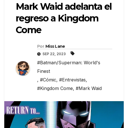
Mark Waid adelanta el
regreso a Kingdom
Come
Por
Miss Lane
SEP 22, 2023
#Batman/Superman: World's
Finest
,
#Cómic
,
#Entrevistas
,
#Kingdom Come
,
#Mark Waid