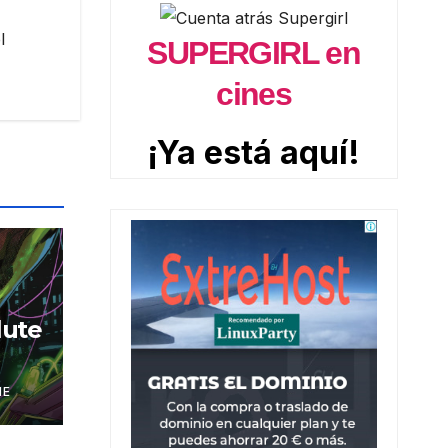
l
SUPERGIRL en
cines
¡Ya está aquí!
lute
NE