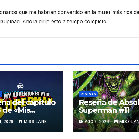
ionarios que me habrían convertido en la mujer más rica de
pload. Ahora dirijo esto a tiempo completo.
S
RESEÑAS
ña del capítulo
Reseña de Abso
 de «Mis
Superman #11
turas con
4, 2026
MISS LANE
AGO 3, 2026
MISS LA
erman»