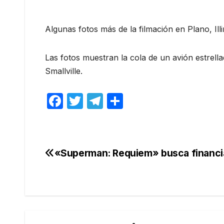
Algunas fotos más de la filmación en Plano, Il
Las fotos muestran la cola de un avión estrell
Smallville.
F
T
T
C
a
w
el
o
c
itt
e
m
e
er
gr
p
«Superman: Requiem» busca financi
Navegación
b
a
ar
de
o
m
tir
o
entradas
k