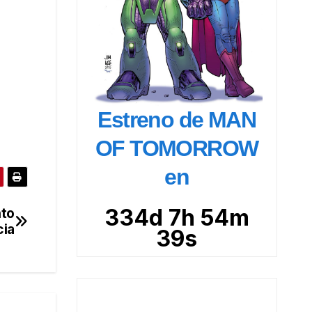
Estreno de MAN
OF TOMORROW
en
334d 7h 54m
nto
cia
38s