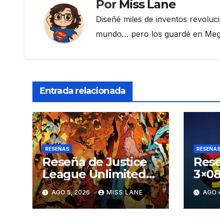
Por
Miss Lane
Diseñé miles de inventos revoluc
mundo… pero los guardé en Megau
Entrada relacionada
RESEÑAS
RESEÑA
Reseña de Justice
Rese
League Unlimited
3×08
#11
aven
AGO 5, 2026
MISS LANE
AGO 
Sup