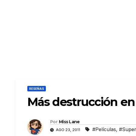
RESEÑAS
Más destrucción en
Por
Miss Lane
#Películas
,
#Supe
AGO 23, 2011