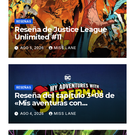
RESEÑAS
Reseña de Justice League
Unlimited #11
AGO 5, 2026
MISS LANE
RESEÑAS
Reseña del capítulo 3×08 de
«Mis aventuras con
Superman»
AGO 4, 2026
MISS LANE