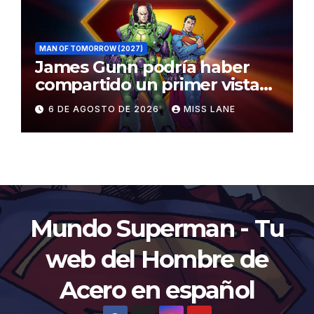
MAN OF TOMORROW (2027)
James Gunn podría haber
compartido un primer vistazo
al traje de Brainiac
6 DE AGOSTO DE 2026
MISS LANE
Mundo Superman - Tu
web del Hombre de
Acero en español