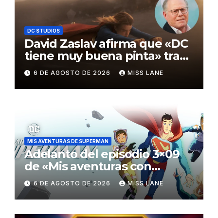
DC STUDIOS
David Zaslav afirma que «DC
tiene muy buena pinta» tras
el fracaso de «Supergirl»
6 DE AGOSTO DE 2026
MISS LANE
MIS AVENTURAS DE SUPERMAN
Adelanto del episodio 3×09
de «Mis aventuras con
Superman»
6 DE AGOSTO DE 2026
MISS LANE