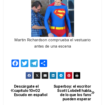
Martin Richardson comprueba el vestuario
antes de una escena
F
T
T
C
a
w
el
o
c
itt
e
m
e
er
gr
p
Descárgate el
Superboy: el escritor
Navegación
capítulo 10×02
Scott Lobdell habla
b
a
ar
Escudo en español
de lo que los fans
de
o
m
tir
pueden esperar