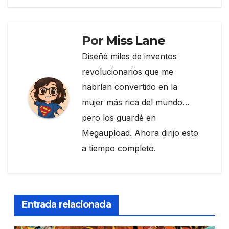
entradas
o
k
Por
Miss Lane
Diseñé miles de inventos
revolucionarios que me
habrían convertido en la
mujer más rica del mundo…
pero los guardé en
Megaupload. Ahora dirijo esto
a tiempo completo.
Entrada relacionada