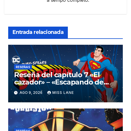
a tiempo completo.
Entrada relacionada
RESEÑAS
Reseña del capítulo 7 «El
cazador» – «Escapando de
casa» de «Superman»
AGO 9, 2026
MISS LANE
RESEÑAS