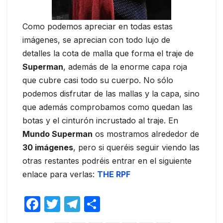
Como podemos apreciar en todas estas
imágenes, se aprecian con todo lujo de
detalles la cota de malla que forma el traje de
Superman
, además de la enorme capa roja
que cubre casi todo su cuerpo. No sólo
podemos disfrutar de las mallas y la capa, sino
que además comprobamos como quedan las
botas y el cinturón incrustado al traje. En
Mundo Superman
os mostramos alrededor de
30 imágenes
, pero si queréis seguir viendo las
otras restantes podréis entrar en el siguiente
enlace para verlas:
THE RPF
F
T
T
C
a
w
el
o