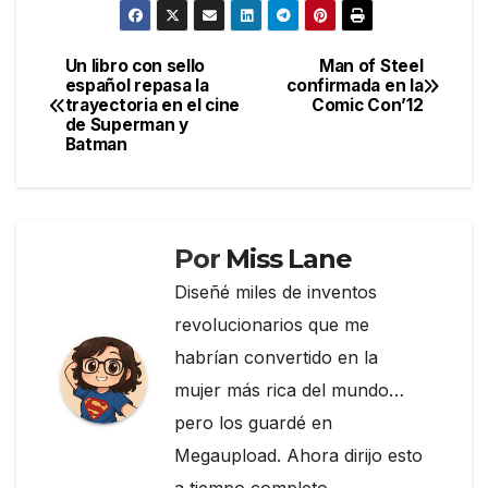
c
itt
e
m
e
er
gr
p
Un libro con sello
Man of Steel
Navegación
español repasa la
confirmada en la
b
a
ar
trayectoria en el cine
Comic Con’12
de
o
m
tir
de Superman y
Batman
entradas
o
k
Por
Miss Lane
Diseñé miles de inventos
revolucionarios que me
habrían convertido en la
mujer más rica del mundo…
pero los guardé en
Megaupload. Ahora dirijo esto