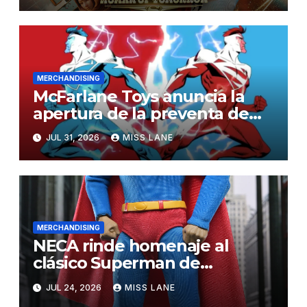
MERCHANDISING
McFarlane Toys anuncia la
apertura de la preventa de
las figuras de acción
JUL 31, 2026
MISS LANE
«Superman Rojo» y
«Superman Azul»
MERCHANDISING
NECA rinde homenaje al
clásico Superman de
Christopher Reeve
JUL 24, 2026
MISS LANE