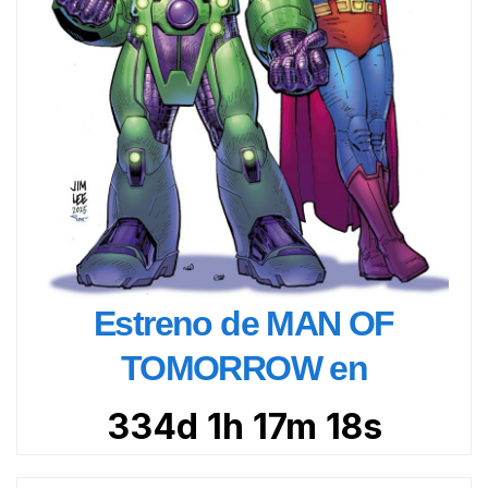
Estreno de MAN OF
TOMORROW en
334d 1h 17m 16s