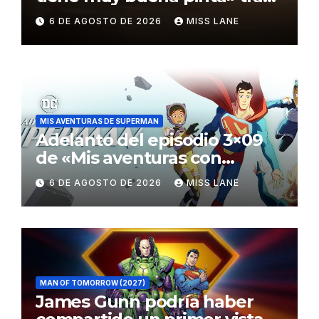
el fracaso de «Supergirl»
6 DE AGOSTO DE 2026
MISS LANE
MIS AVENTURAS DE SUPERMAN
Adelanto del episodio 3×09
de «Mis aventuras con
Superman»
6 DE AGOSTO DE 2026
MISS LANE
MAN OF TOMORROW (2027)
James Gunn podría haber