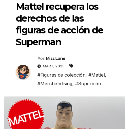
Mattel recupera los
derechos de las
figuras de acción de
Superman
Por
Miss Lane
MAR 1, 2025
#Figuras de colección
,
#Mattel
,
#Merchandising
,
#Superman