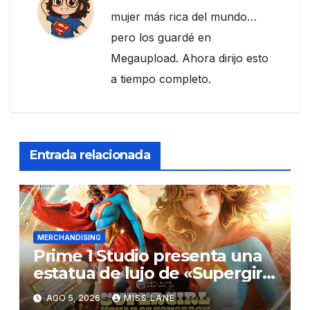
mujer más rica del mundo…
pero los guardé en
Megaupload. Ahora dirijo esto
a tiempo completo.
Entrada relacionada
MERCHANDISING
Prime 1 Studio presenta una
estatua de lujo de «Supergirl:
La Mujer del Mañana»
AGO 5, 2026
MISS LANE