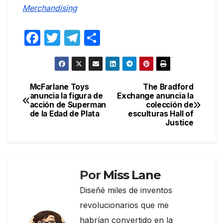
Merchandising
F
T
T
C
a
w
el
o
c
itt
e
m
e
er
gr
p
McFarlane Toys
The Bradford
Navegación
anuncia la figura de
Exchange anuncia la
b
a
ar
acción de Superman
colección de
de
o
m
tir
de la Edad de Plata
esculturas Hall of
Justice
entradas
o
k
Por
Miss Lane
Diseñé miles de inventos
revolucionarios que me
habrían convertido en la