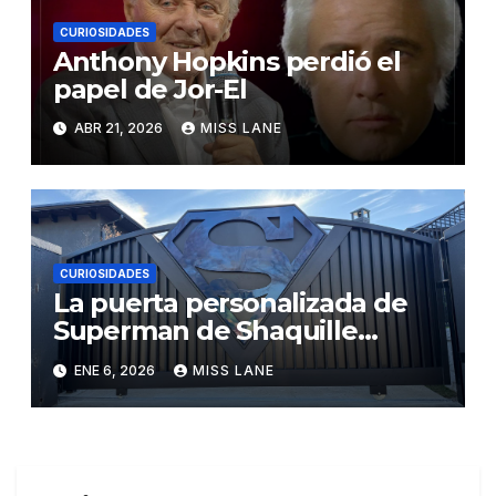
CURIOSIDADES
Anthony Hopkins perdió el
papel de Jor-El
ABR 21, 2026
MISS LANE
CURIOSIDADES
La puerta personalizada de
Superman de Shaquille
O’Neal
ENE 6, 2026
MISS LANE