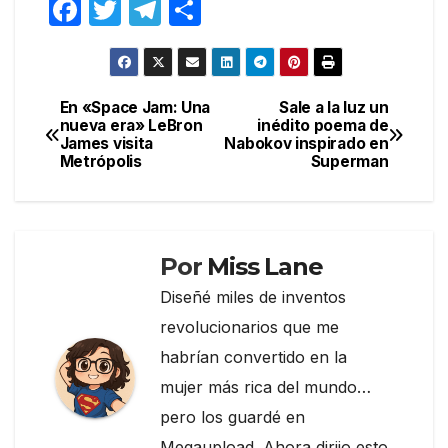
F
T
T
C
a
w
el
o
c
itt
e
m
e
er
gr
p
En «Space Jam: Una
Sale a la luz un
Navegación
nueva era» LeBron
inédito poema de
b
a
ar
James visita
Nabokov inspirado en
de
o
m
tir
Metrópolis
Superman
entradas
o
k
Por
Miss Lane
Diseñé miles de inventos
revolucionarios que me
habrían convertido en la
mujer más rica del mundo…
pero los guardé en
Megaupload. Ahora dirijo esto