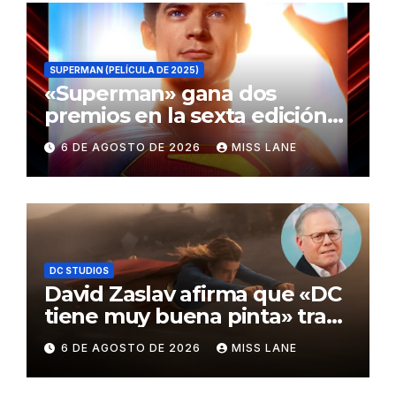
SUPERMAN (PELÍCULA DE 2025)
«Superman» gana dos
premios en la sexta edición
de los Critics Choice Super
6 DE AGOSTO DE 2026
MISS LANE
Awards
DC STUDIOS
David Zaslav afirma que «DC
tiene muy buena pinta» tras
el fracaso de «Supergirl»
6 DE AGOSTO DE 2026
MISS LANE