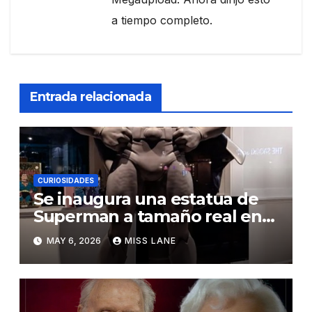
a tiempo completo.
Entrada relacionada
CURIOSIDADES
Se inaugura una estatua de
Superman a tamaño real en
la Escuela Joe Kubert
MAY 6, 2026
MISS LANE