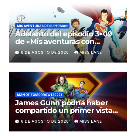
MIS AVENTURAS DE SUPERMAN
Adelanto del episodio 3×09
de «Mis aventuras con
Superman»
6 DE AGOSTO DE 2026
MISS LANE
MAN OF TOMORROW (2027)
James Gunn podría haber
compartido un primer vistazo
al traje de Brainiac
6 DE AGOSTO DE 2026
MISS LANE