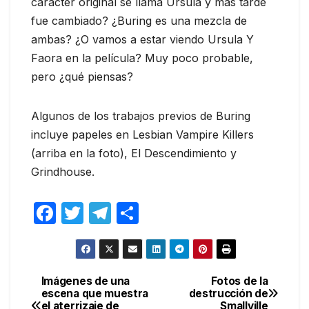
carácter original se llama Ursula y más tarde
fue cambiado? ¿Buring es una mezcla de
ambas? ¿O vamos a estar viendo Ursula Y
Faora en la película? Muy poco probable,
pero ¿qué piensas?
Algunos de los trabajos previos de Buring
incluye papeles en Lesbian Vampire Killers
(arriba en la foto), El Descendimiento y
Grindhouse.
F
T
T
C
a
w
el
o
c
itt
e
m
e
er
gr
p
Imágenes de una
Fotos de la
Navegación
escena que muestra
destrucción de
b
a
ar
el aterrizaje de
Smallville