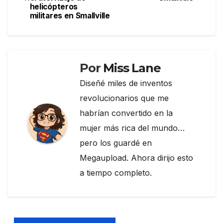
de
o
m
tir
helicópteros
militares en Smallville
entradas
o
k
Por
Miss Lane
Diseñé miles de inventos
revolucionarios que me
habrían convertido en la
mujer más rica del mundo…
pero los guardé en
Megaupload. Ahora dirijo esto
a tiempo completo.