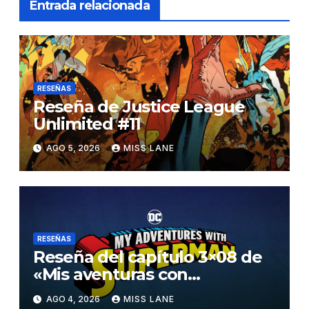
Entrada relacionada
RESEÑAS
Reseña de Justice League
Unlimited #11
AGO 5, 2026
MISS LANE
RESEÑAS
Reseña del capítulo 3×08 de
«Mis aventuras con
Superman»
AGO 4, 2026
MISS LANE