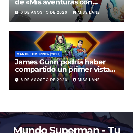
de «Mis aventuras con
Superman»
6 DE AGOSTO DE 2026
MISS LANE
MAN OF TOMORROW (2027)
James Gunn podría haber
compartido un primer vistazo
al traje de Brainiac
6 DE AGOSTO DE 2026
MISS LANE
Mundo Superman - Tu