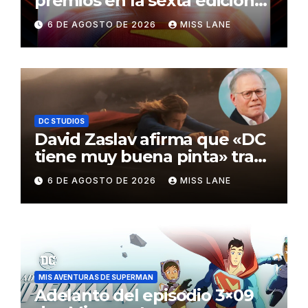
premios en la sexta edición
de los Critics Choice Super
6 DE AGOSTO DE 2026
MISS LANE
Awards
DC STUDIOS
David Zaslav afirma que «DC
tiene muy buena pinta» tras
el fracaso de «Supergirl»
6 DE AGOSTO DE 2026
MISS LANE
MIS AVENTURAS DE SUPERMAN
Adelanto del episodio 3×09