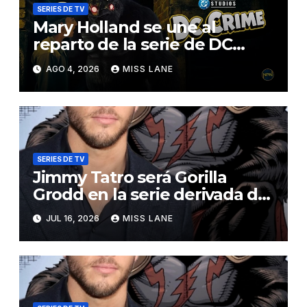
SERIES DE TV
Mary Holland se une al
reparto de la serie de DC
sobre Jimmy Olsen
AGO 4, 2026
MISS LANE
SERIES DE TV
Jimmy Tatro será Gorilla
Grodd en la serie derivada de
DC «DC Crime»
JUL 16, 2026
MISS LANE