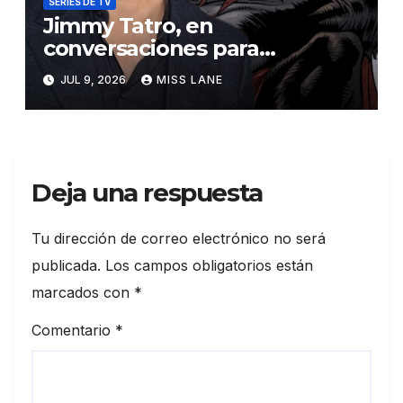
SERIES DE TV
Jimmy Tatro, en
conversaciones para
interpretar a Gorilla Grodd en
JUL 9, 2026
MISS LANE
la serie derivada de DC «DC
Crime»
Deja una respuesta
Tu dirección de correo electrónico no será
publicada.
Los campos obligatorios están
marcados con
*
Comentario
*