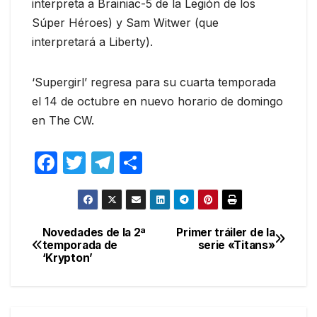
interpreta a Brainiac-5 de la Legión de los
Súper Héroes) y Sam Witwer (que
interpretará a Liberty).
‘Supergirl’ regresa para su cuarta temporada
el 14 de octubre en nuevo horario de domingo
en The CW.
F
T
T
C
a
w
el
o
c
itt
e
m
e
er
gr
p
Novedades de la 2ª
Primer tráiler de la
Navegación
temporada de
serie «Titans»
b
a
ar
‘Krypton’
de
o
m
tir
entradas
o