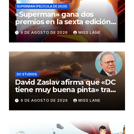
SUPERMAN (PELÍCULA DE 2025)
«Superman» gana dos
premios en la sexta edición
de los Critics Choice Super
6 DE AGOSTO DE 2026
MISS LANE
Awards
DC STUDIOS
David Zaslav afirma que «DC
tiene muy buena pinta» tras
el fracaso de «Supergirl»
6 DE AGOSTO DE 2026
MISS LANE