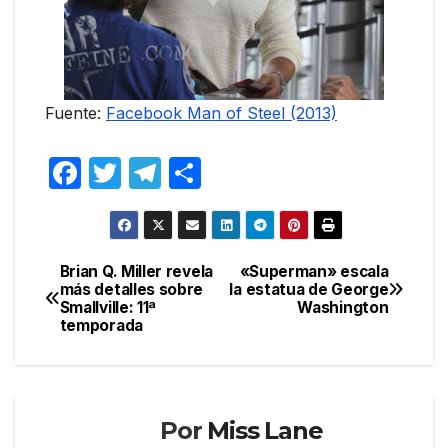
Fuente:
Facebook Man of Steel (2013)
F
T
T
C
a
w
el
o
c
itt
e
m
e
er
gr
p
Brian Q. Miller revela
«Superman» escala
Navegación
más detalles sobre
la estatua de George
b
a
ar
Smallville: 11ª
Washington
de
o
m
tir
temporada
entradas
o
k
Por
Miss Lane