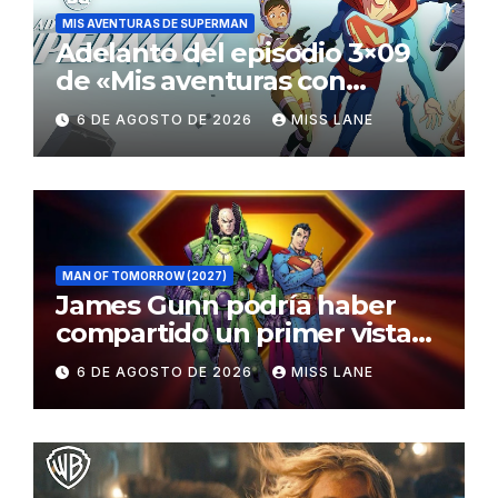
MIS AVENTURAS DE SUPERMAN
Adelanto del episodio 3×09
de «Mis aventuras con
Superman»
6 DE AGOSTO DE 2026
MISS LANE
MAN OF TOMORROW (2027)
James Gunn podría haber
compartido un primer vistazo
al traje de Brainiac
6 DE AGOSTO DE 2026
MISS LANE