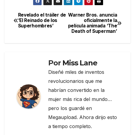
c
itt
e
m
e
er
gr
p
Revelado el tráiler de
Warner Bros. anuncia
Navegación
‘El Reinado de los
oficialmente la
b
a
ar
Superhombres’
película animada ‘The
de
o
m
tir
Death of Superman’
entradas
o
k
Por
Miss Lane
Diseñé miles de inventos
revolucionarios que me
habrían convertido en la
mujer más rica del mundo…
pero los guardé en
Megaupload. Ahora dirijo esto
a tiempo completo.