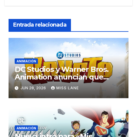
Entrada relacionada
ANIMACIÓN
DC Studios y Warner Bros.
Animation anuncian que
están desarrollando una
JUN 28, 2026
MISS LANE
nueva serie sobre Krypto
ANIMACIÓN
Nueva intro para «Mis