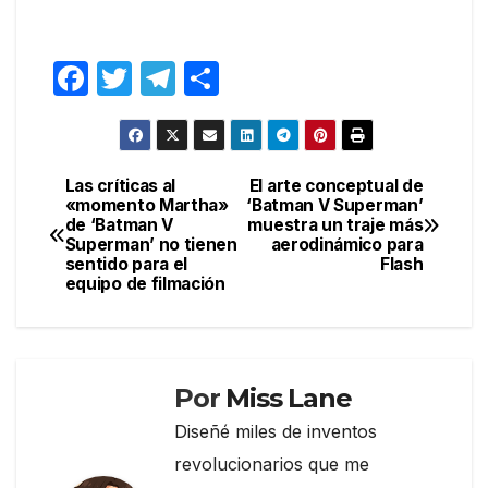
F
T
T
C
a
w
el
o
c
itt
e
m
e
er
gr
p
Las críticas al
El arte conceptual de
Navegación
«momento Martha»
‘Batman V Superman’
b
a
ar
de ‘Batman V
muestra un traje más
de
o
m
tir
Superman’ no tienen
aerodinámico para
sentido para el
Flash
entradas
o
equipo de filmación
k
Por
Miss Lane
Diseñé miles de inventos
revolucionarios que me