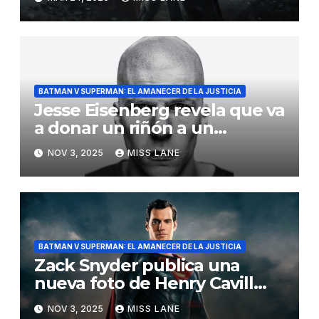
BATMAN V SUPERMAN: EL AMANECER DE LA JUSTICIA
Jesse Eisenberg revela que va
a donar un riñón a un
desconocido
NOV 3, 2025
MISS LANE
BATMAN V SUPERMAN: EL AMANECER DE LA JUSTICIA
Zack Snyder publica una
nueva foto de Henry Cavill
como Superman
NOV 3, 2025
MISS LANE