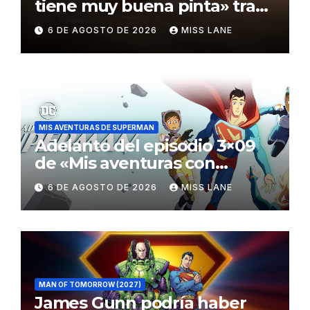
tiene muy buena pinta» tras
el fracaso de «Supergirl»
6 DE AGOSTO DE 2026
MISS LANE
MIS AVENTURAS DE SUPERMAN
Adelanto del episodio 3×09
de «Mis aventuras con
Superman»
6 DE AGOSTO DE 2026
MISS LANE
MAN OF TOMORROW (2027)
James Gunn podría haber