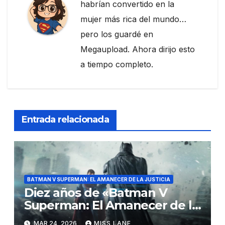
habrían convertido en la
mujer más rica del mundo…
pero los guardé en
Megaupload. Ahora dirijo esto
a tiempo completo.
Entrada relacionada
BATMAN V SUPERMAN: EL AMANECER DE LA JUSTICIA
Diez años de «Batman V
Superman: El Amanecer de la
Justicia»
MAR 24, 2026
MISS LANE