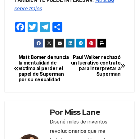
sobre trajes
F
T
T
C
a
w
el
o
c
itt
e
m
e
er
gr
p
Matt Bomer denuncia
Paul Walker rechazó
Navegación
la mentalidad de
un lucrativo contrato
b
a
ar
víctima al perder el
para interpretar a
de
o
m
tir
papel de Superman
Superman
por su sexualidad
entradas
o
k
Por
Miss Lane
Diseñé miles de inventos
revolucionarios que me