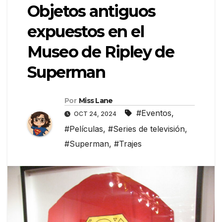
Objetos antiguos
expuestos en el
Museo de Ripley de
Superman
Por
Miss Lane
#Eventos
,
OCT 24, 2024
#Películas
,
#Series de televisión
,
#Superman
,
#Trajes