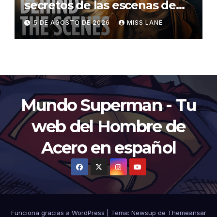
secretos de las escenas de
lucha
5 DE AGOSTO DE 2026
MISS LANE
Mundo Superman - Tu
web del Hombre de
Acero en español
Funciona gracias a WordPress
|
Tema:
Newsup
de
Themeansar