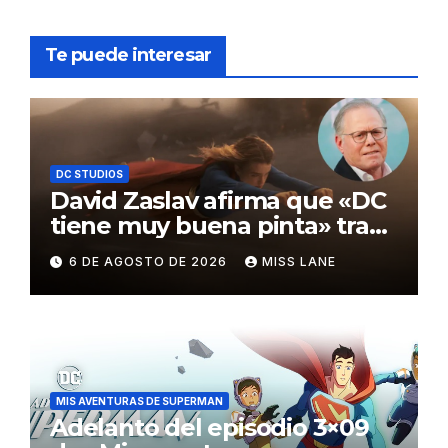
Te puede interesar
DC STUDIOS
David Zaslav afirma que «DC
tiene muy buena pinta» tras
el fracaso de «Supergirl»
6 DE AGOSTO DE 2026
MISS LANE
MIS AVENTURAS DE SUPERMAN
Adelanto del episodio 3×09