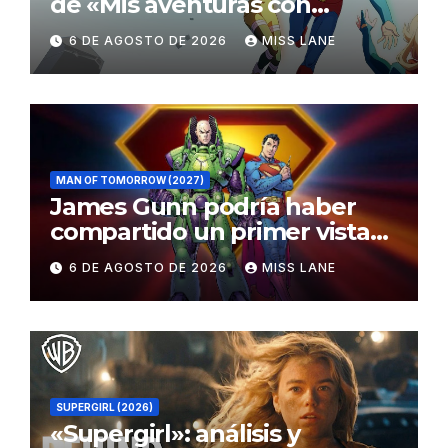
de «Mis aventuras con
Superman»
6 DE AGOSTO DE 2026
MISS LANE
MAN OF TOMORROW (2027)
James Gunn podría haber
compartido un primer vistazo
al traje de Brainiac
6 DE AGOSTO DE 2026
MISS LANE
SUPERGIRL (2026)
«Supergirl»: análisis y