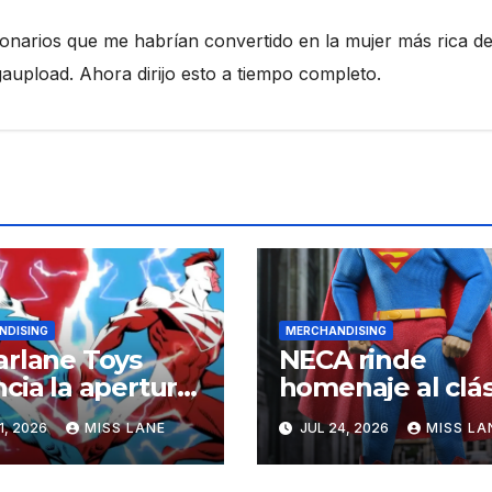
ionarios que me habrían convertido en la mujer más rica de
pload. Ahora dirijo esto a tiempo completo.
NDISING
MERCHANDISING
rlane Toys
NECA rinde
cia la apertura
homenaje al clás
a preventa de
Superman de
1, 2026
MISS LANE
JUL 24, 2026
MISS LA
figuras de acción
Christopher Ree
erman Rojo» y