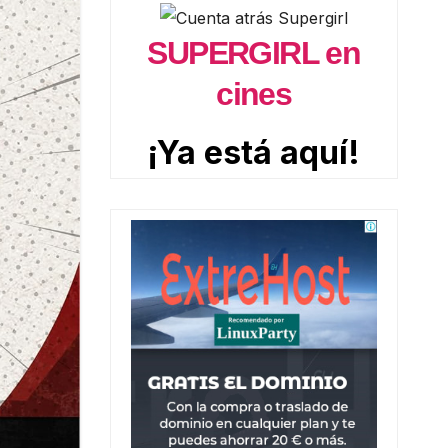
SUPERGIRL en
cines
¡Ya está aquí!