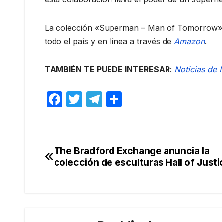
La colección «Superman – Man of Tomorrow» est
todo el país y en línea a través de
Amazon
.
TAMBIÉN TE PUEDE INTERESAR
:
Noticias de 
F
T
T
C
a
w
el
o
c
itt
e
m
e
er
gr
p
The Bradford Exchange anuncia la
Navegación
b
a
ar
colección de esculturas Hall of Justi
de
o
m
tir
o
entradas
k