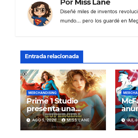
Por
Miss Lane
Diseñé miles de inventos revoluc
mundo… pero los guardé en Megau
Entrada relacionada
MERCHANDISING
MERCHA
Prime 1 Studio
McFa
presenta una
anun
estatua de lujo de
de l
AGO 5, 2026
MISS LANE
JUL 3
«Supergirl: La Mujer
las 
del Mañana»
«Sup