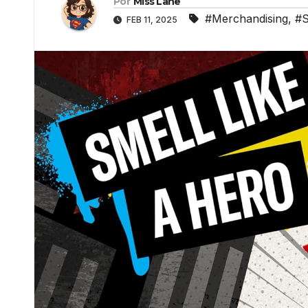
Por
Miss Lane
#Merchandising
,
#
FEB 11, 2025