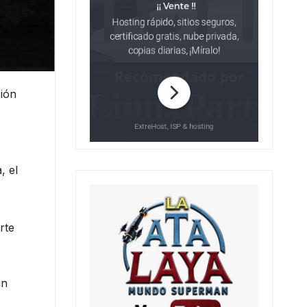
ción
, el
rte
un