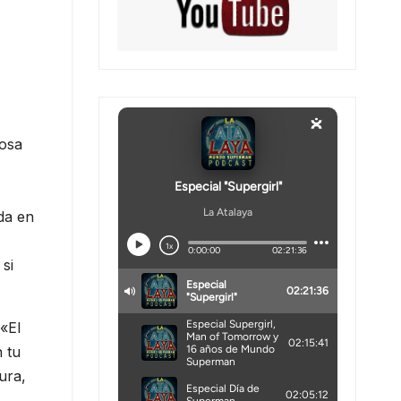
rosa
ada en
si
«El
 tu
ura,