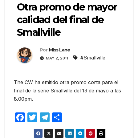
Otra promo de mayor
calidad del final de
Smallville
Por
Miss Lane
#Smallville
MAY 2, 2011
The CW ha emitido otra promo corta para el
final de la serie Smallville del 13 de mayo a las
8.00pm.
F
T
T
C
a
w
el
o
c
itt
e
m