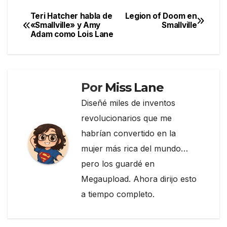
e
er
gr
p
Teri Hatcher habla de
Legion of Doom en
Navegación
«Smallville» y Amy
Smallville
b
a
ar
Adam como Lois Lane
de
o
m
tir
entradas
o
k
Por
Miss Lane
Diseñé miles de inventos
revolucionarios que me
habrían convertido en la
mujer más rica del mundo…
pero los guardé en
Megaupload. Ahora dirijo esto
a tiempo completo.