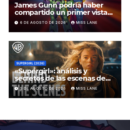
James Gunn podría haber
compartido un primer vistazo
al traje de Brainiac
6 DE AGOSTO DE 2026
MISS LANE
SUPERGIRL (2026)
«Supergirl»: análisis y
secretos de las escenas de
lucha
5 DE AGOSTO DE 2026
MISS LANE