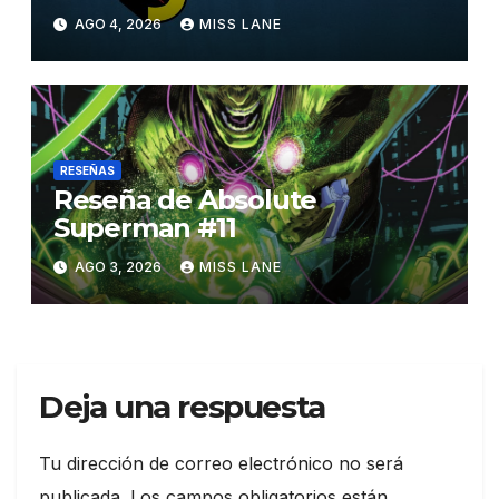
Superman»
AGO 4, 2026
MISS LANE
RESEÑAS
Reseña de Absolute
Superman #11
AGO 3, 2026
MISS LANE
Deja una respuesta
Tu dirección de correo electrónico no será
publicada.
Los campos obligatorios están