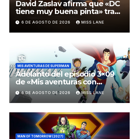
David Zaslav afirma que «DC
tiene muy buena pinta» tras
el fracaso de «Supergirl»
6 DE AGOSTO DE 2026
MISS LANE
MIS AVENTURAS DE SUPERMAN
Adelanto del episodio 3×09
de «Mis aventuras con
Superman»
6 DE AGOSTO DE 2026
MISS LANE
MAN OF TOMORROW (2027)