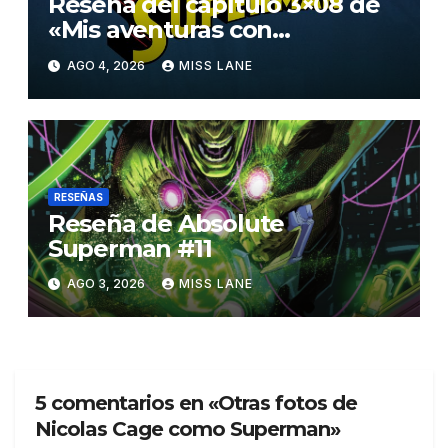
Reseña del capítulo 3×08 de
«Mis aventuras con
Superman»
AGO 4, 2026
MISS LANE
RESEÑAS
Reseña de Absolute
Superman #11
AGO 3, 2026
MISS LANE
5 comentarios en «Otras fotos de
Nicolas Cage como Superman»