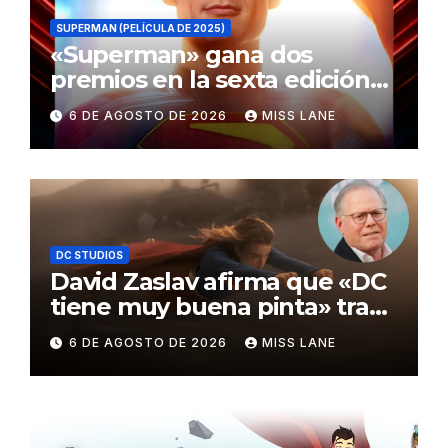
SUPERMAN (PELÍCULA DE 2025)
«Superman» gana dos
premios en la sexta edición
de los Critics Choice Super
6 DE AGOSTO DE 2026
MISS LANE
Awards
DC STUDIOS
David Zaslav afirma que «DC
tiene muy buena pinta» tras
el fracaso de «Supergirl»
6 DE AGOSTO DE 2026
MISS LANE