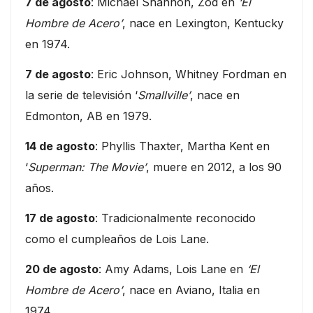
7 de agosto
: Michael Shannon, Zod en
‘El
Hombre de Acero’
, nace en Lexington, Kentucky
en 1974.
7 de agosto
: Eric Johnson, Whitney Fordman en
la serie de televisión ‘
Smallville’
, nace en
Edmonton, AB en 1979.
14 de agosto
: Phyllis Thaxter, Martha Kent en
‘
Superman: The Movie’
, muere en 2012, a los 90
años.
17 de agosto
: Tradicionalmente reconocido
como el cumpleaños de Lois Lane.
20 de agosto
: Amy Adams, Lois Lane en
‘El
Hombre de Acero’
, nace en Aviano, Italia en
1974.