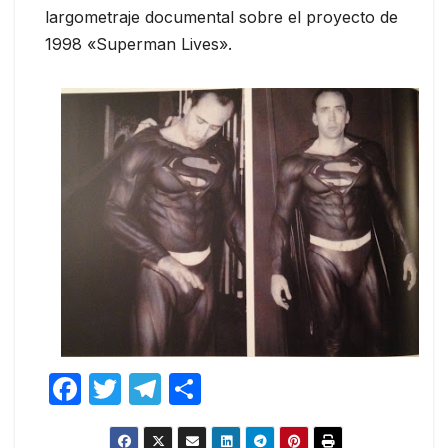
largometraje documental sobre el proyecto de
1998 «Superman Lives».
F
T
T
C
a
w
el
o