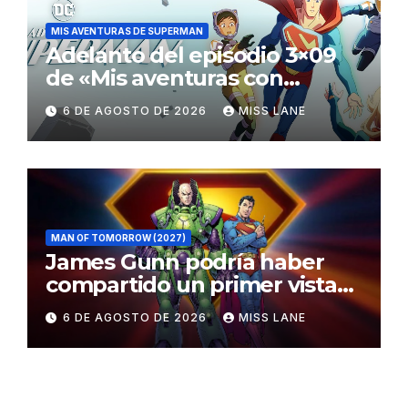
MIS AVENTURAS DE SUPERMAN
Adelanto del episodio 3×09
de «Mis aventuras con
Superman»
6 DE AGOSTO DE 2026
MISS LANE
MAN OF TOMORROW (2027)
James Gunn podría haber
compartido un primer vistazo
al traje de Brainiac
6 DE AGOSTO DE 2026
MISS LANE