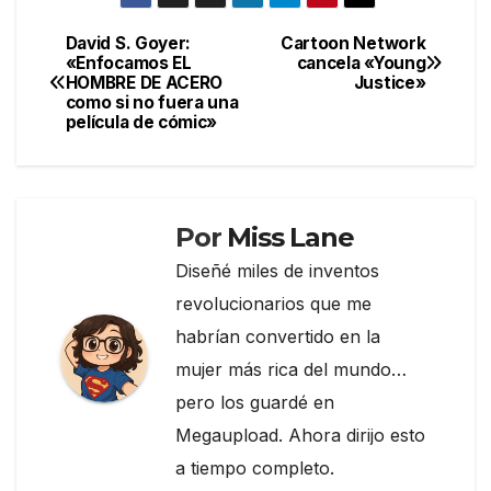
c
itt
e
m
e
er
gr
p
David S. Goyer:
Cartoon Network
Navegación
«Enfocamos EL
cancela «Young
b
a
ar
HOMBRE DE ACERO
Justice»
de
o
m
tir
como si no fuera una
película de cómic»
entradas
o
k
Por
Miss Lane
Diseñé miles de inventos
revolucionarios que me
habrían convertido en la
mujer más rica del mundo…
pero los guardé en
Megaupload. Ahora dirijo esto
a tiempo completo.