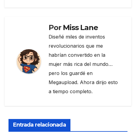
de
o
m
tir
entradas
o
k
Por
Miss Lane
Diseñé miles de inventos
revolucionarios que me
habrían convertido en la
mujer más rica del mundo…
pero los guardé en
Megaupload. Ahora dirijo esto
a tiempo completo.
Entrada relacionada