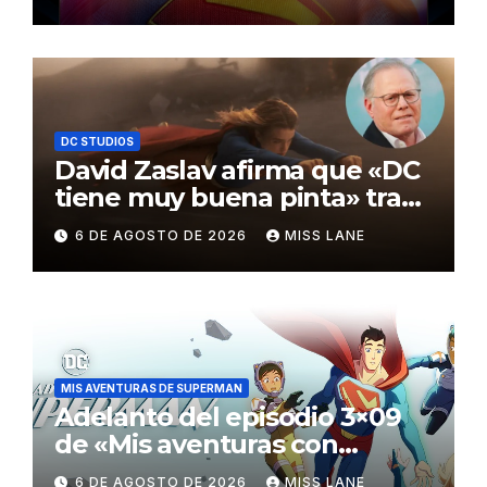
Awards
DC STUDIOS
David Zaslav afirma que «DC
tiene muy buena pinta» tras
el fracaso de «Supergirl»
6 DE AGOSTO DE 2026
MISS LANE
MIS AVENTURAS DE SUPERMAN
Adelanto del episodio 3×09
de «Mis aventuras con
Superman»
6 DE AGOSTO DE 2026
MISS LANE