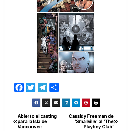
F
T
T
C
a
w
el
o
c
itt
e
m
e
er
gr
p
Abierto el casting
Cassidy Freeman de
Navegación
para la Isla de
‘Smallville’ al ‘The
b
a
ar
Vancouver:
Playboy Club’