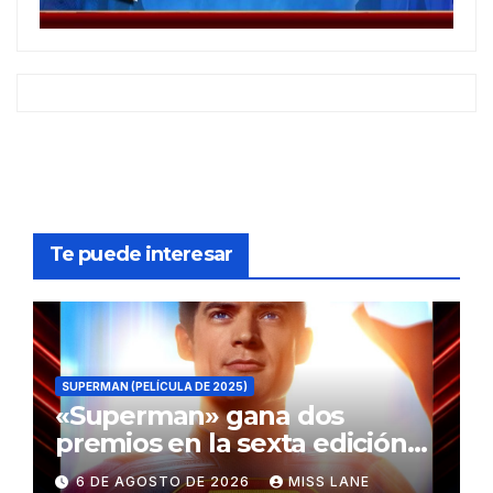
Te puede interesar
SUPERMAN (PELÍCULA DE 2025)
«Superman» gana dos
premios en la sexta edición
de los Critics Choice Super
6 DE AGOSTO DE 2026
MISS LANE