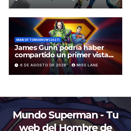
MAN OF TOMORROW (2027)
James Gunn podría haber
compartido un primer vistazo
al traje de Brainiac
6 DE AGOSTO DE 2026
MISS LANE
Mundo Superman - Tu
web del Hombre de