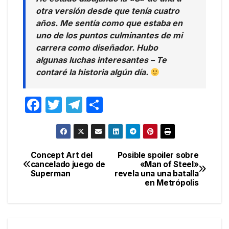
otra versión desde que tenía cuatro
años. Me sentía como que estaba en
uno de los puntos culminantes de mi
carrera como diseñador. Hubo
algunas luchas interesantes – Te
contaré la historia algún día.
F
T
T
C
a
w
el
o
c
itt
e
m
e
er
gr
p
Concept Art del
Posible spoiler sobre
Navegación
cancelado juego de
«Man of Steel»
b
a
ar
Superman
revela una una batalla
de
o
m
tir
en Metrópolis
entradas
o
k