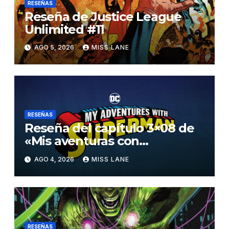
RESEÑAS
Reseña de Justice League
Unlimited #11
AGO 5, 2026
MISS LANE
RESEÑAS
Reseña del capítulo 3×08 de
«Mis aventuras con
Superman»
AGO 4, 2026
MISS LANE
RESEÑAS