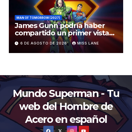
MAN OF TOMORROW (2027)
James Gunn podría haber
compartido un primer vistazo
al traje de Brainiac
6 DE AGOSTO DE 2026
MISS LANE
Mundo Superman - Tu
web del Hombre de
Acero en español