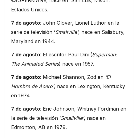
«SUPERMAN», nace en San Luis, Misuri,
Estados Unidos.
7 de agosto
: John Glover, Lionel Luthor en la
serie de televisión ‘
Smallville’
, nace en Salisbury,
Maryland en 1944.
7 de agosto
: El escritor Paul Dini (
Superman:
The Animated Series
) nace en 1957.
7 de agosto
: Michael Shannon, Zod en
‘El
Hombre de Acero’
, nace en Lexington, Kentucky
en 1974.
7 de agosto
: Eric Johnson, Whitney Fordman en
la serie de televisión ‘
Smallville’
, nace en
Edmonton, AB en 1979.