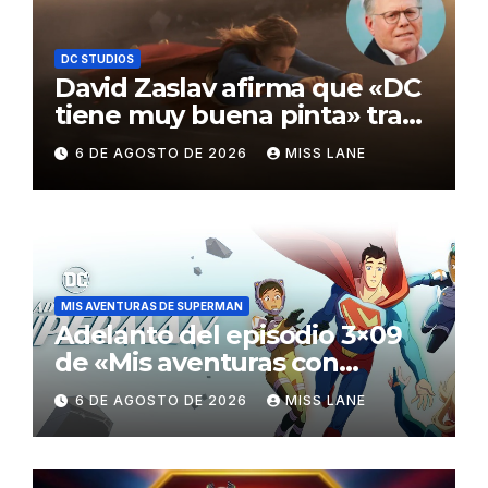
DC STUDIOS
David Zaslav afirma que «DC
tiene muy buena pinta» tras
el fracaso de «Supergirl»
6 DE AGOSTO DE 2026
MISS LANE
MIS AVENTURAS DE SUPERMAN
Adelanto del episodio 3×09
de «Mis aventuras con
Superman»
6 DE AGOSTO DE 2026
MISS LANE