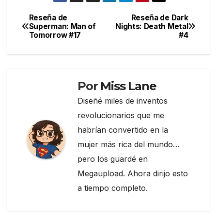
c
itt
e
m
e
er
gr
p
Reseña de
Reseña de Dark
Navegación
Superman: Man of
Nights: Death Metal
b
a
ar
Tomorrow #17
#4
de
o
m
tir
entradas
o
k
Por
Miss Lane
Diseñé miles de inventos
revolucionarios que me
habrían convertido en la
mujer más rica del mundo…
pero los guardé en
Megaupload. Ahora dirijo esto
a tiempo completo.