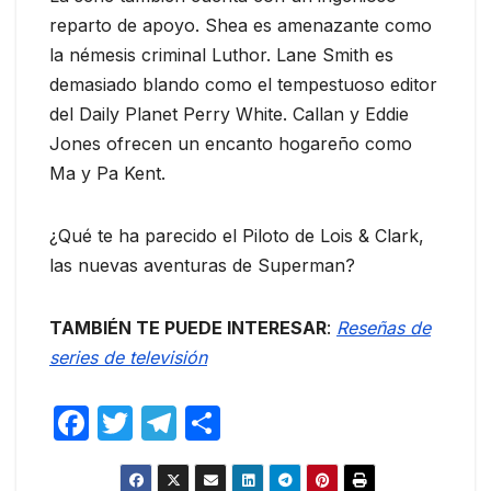
reparto de apoyo. Shea es amenazante como
la némesis criminal Luthor. Lane Smith es
demasiado blando como el tempestuoso editor
del Daily Planet Perry White. Callan y Eddie
Jones ofrecen un encanto hogareño como
Ma y Pa Kent.
¿Qué te ha parecido el Piloto de Lois & Clark,
las nuevas aventuras de Superman?
TAMBIÉN TE PUEDE INTERESAR
:
Reseñas de
series de televisión
F
T
T
C
a
w
el
o