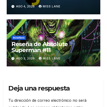
Superman»
AGO 4, 2026
MISS LANE
RESEÑAS
Reseña de Absolute
Superman #11
AGO 3, 2026
MISS LANE
Deja una respuesta
Tu dirección de correo electrónico no será