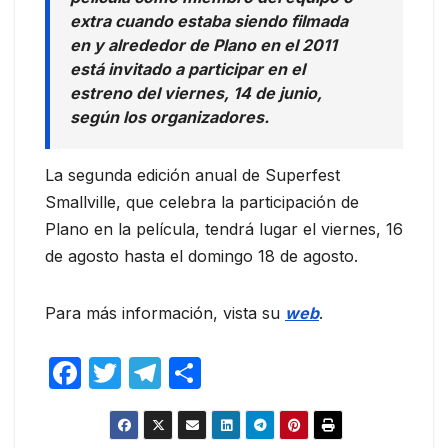
extra cuando estaba siendo filmada
en y alrededor de Plano en el 2011
está invitado a participar en el
estreno del viernes, 14 de junio,
según los organizadores.
La segunda edición anual de Superfest
Smallville, que celebra la participación de
Plano en la película, tendrá lugar el viernes, 16
de agosto hasta el domingo 18 de agosto.
Para más información, vista su
web
.
F
T
T
C
a
w
el
o
c
itt
e
m