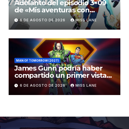
Adelanto del episodio 3×09
de «Mis aventuras con
Superman»
6 DE AGOSTO DE 2026
MISS LANE
MAN OF TOMORROW (2027)
James Gunn podría haber
compartido un primer vistazo
al traje de Brainiac
6 DE AGOSTO DE 2026
MISS LANE