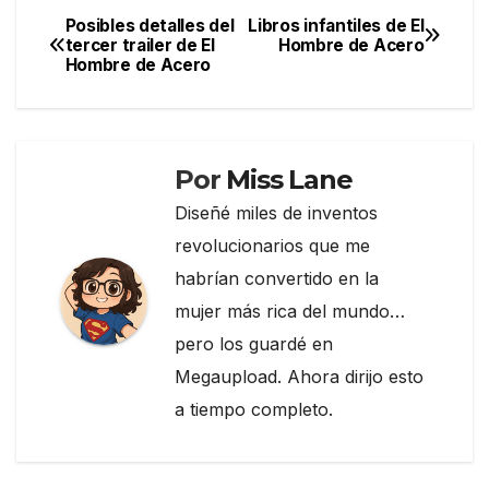
e
er
gr
p
Posibles detalles del
Libros infantiles de El
Navegación
tercer trailer de El
Hombre de Acero
b
a
ar
Hombre de Acero
de
o
m
tir
entradas
o
k
Por
Miss Lane
Diseñé miles de inventos
revolucionarios que me
habrían convertido en la
mujer más rica del mundo…
pero los guardé en
Megaupload. Ahora dirijo esto
a tiempo completo.