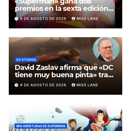
«Superman» gana dos
premios en la sexta edición
de los Critics Choice Super
6 DE AGOSTO DE 2026
MISS LANE
Awards
DC STUDIOS
David Zaslav afirma que «DC
tiene muy buena pinta» tras
el fracaso de «Supergirl»
6 DE AGOSTO DE 2026
MISS LANE
MIS AVENTURAS DE SUPERMAN