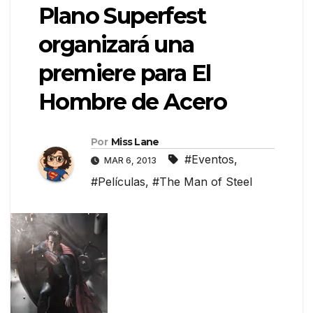
Plano Superfest
organizará una
premiere para El
Hombre de Acero
Por
Miss Lane
#Eventos
,
MAR 6, 2013
#Películas
,
#The Man of Steel