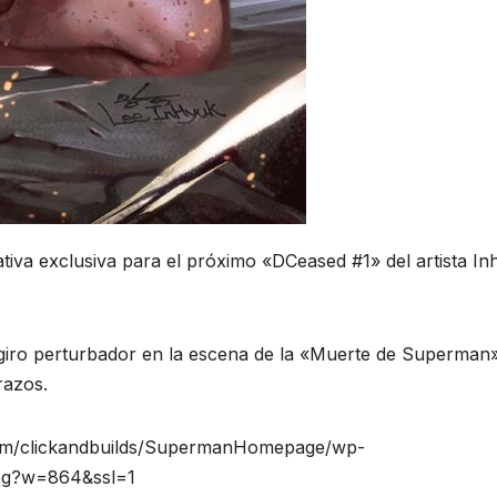
ativa exclusiva para el próximo «DCeased #1» del artista I
giro perturbador en la escena de la «Muerte de Superman
razos.
om/clickandbuilds/SupermanHomepage/wp-
jpg?w=864&ssl=1