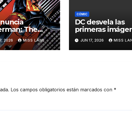
CÓMIC
nuncia
DC desvela las
erman: The
primeras imáge
nger
de «DC Classics
7, 2026
MISS LANE
JUN 17, 2026
MISS LA
Artist’s Edition, 
José Luis García
López»
cada.
Los campos obligatorios están marcados con
*