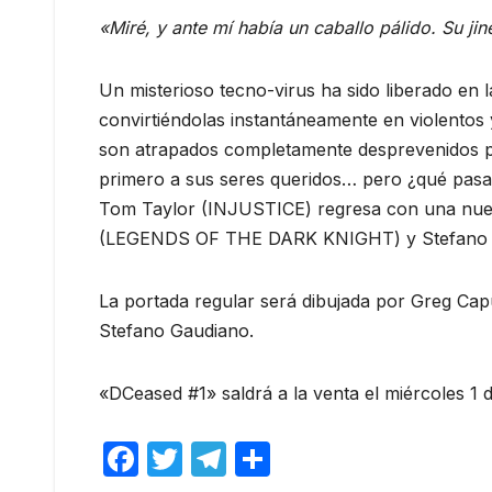
«Miré, y ante mí había un caballo pálido. Su ji
Un misterioso tecno-virus ha sido liberado en 
convirtiéndolas instantáneamente en violento
son atrapados completamente desprevenidos p
primero a sus seres queridos… pero ¿qué pas
Tom Taylor (INJUSTICE) regresa con una nueva 
(LEGENDS OF THE DARK KNIGHT) y Stefano G
La portada regular será dibujada por Greg Capu
Stefano Gaudiano.
«DCeased #1» saldrá a la venta el miércoles 1 
F
T
T
C