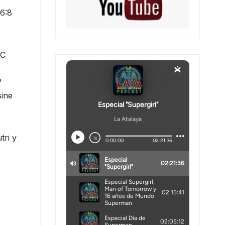
 6:8
DC
?
sine
tri y