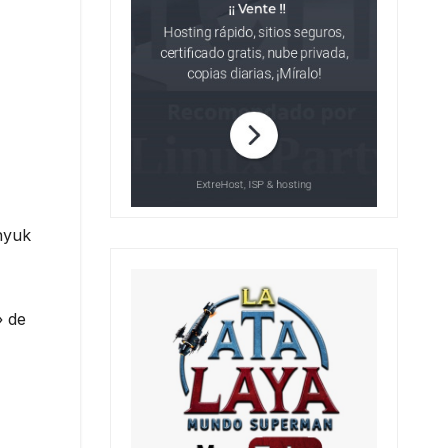
nhyuk
» de