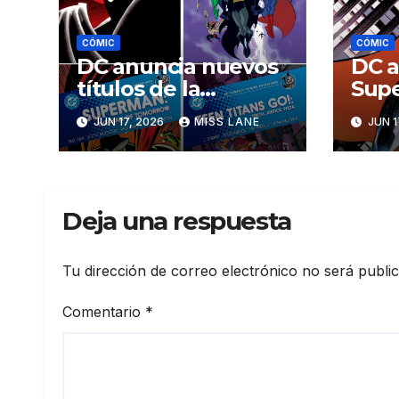
CÓMIC
CÓMIC
DC anuncia nuevos
DC a
títulos de la
Sup
colección «Compact
Stra
JUN 17, 2026
MISS LANE
JUN 1
Comics
Adventures»
Deja una respuesta
Tu dirección de correo electrónico no será publi
Comentario
*