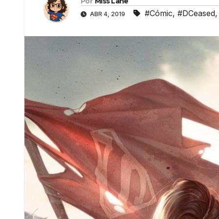
Por
Miss Lane
#Cómic
,
#DCeased
ABR 4, 2019