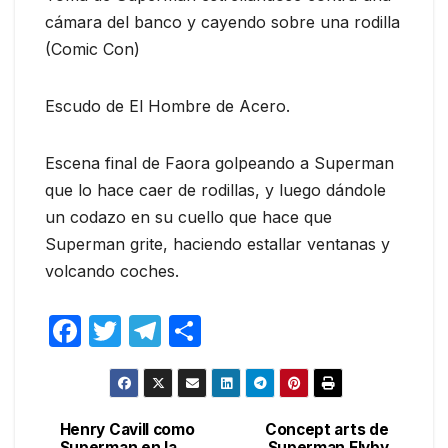
cámara del banco y cayendo sobre una rodilla
(Comic Con)
Escudo de El Hombre de Acero.
Escena final de Faora golpeando a Superman
que lo hace caer de rodillas, y luego dándole
un codazo en su cuello que hace que
Superman grite, haciendo estallar ventanas y
volcando coches.
F
T
T
C
a
w
el
o
c
itt
e
m
e
er
gr
p
Henry Cavill como
Concept arts de
Navegación
Superman en la
Superman Flyby