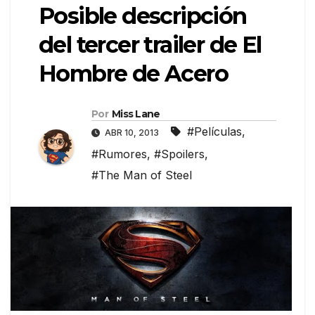
Posible descripción
del tercer trailer de El
Hombre de Acero
Por
Miss Lane
#Películas
,
ABR 10, 2013
#Rumores
,
#Spoilers
,
#The Man of Steel