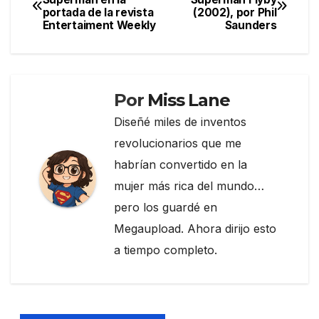
b
a
ar
portada de la revista
(2002), por Phil
de
o
m
tir
Entertaiment Weekly
Saunders
entradas
o
k
Por
Miss Lane
Diseñé miles de inventos
revolucionarios que me
habrían convertido en la
mujer más rica del mundo…
pero los guardé en
Megaupload. Ahora dirijo esto
a tiempo completo.