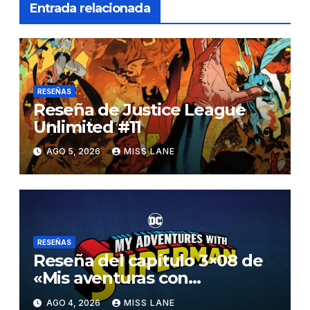
Entrada relacionada
RESEÑAS
Reseña de Justice League
Unlimited #11
AGO 5, 2026
MISS LANE
RESEÑAS
Reseña del capítulo 3×08 de
«Mis aventuras con
Superman»
AGO 4, 2026
MISS LANE