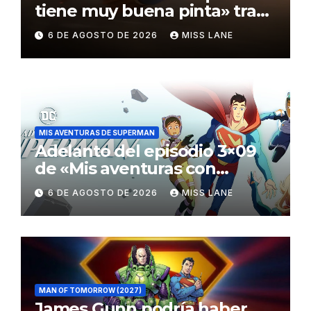
tiene muy buena pinta» tras
el fracaso de «Supergirl»
6 DE AGOSTO DE 2026
MISS LANE
MIS AVENTURAS DE SUPERMAN
Adelanto del episodio 3×09
de «Mis aventuras con
Superman»
6 DE AGOSTO DE 2026
MISS LANE
MAN OF TOMORROW (2027)
James Gunn podría haber