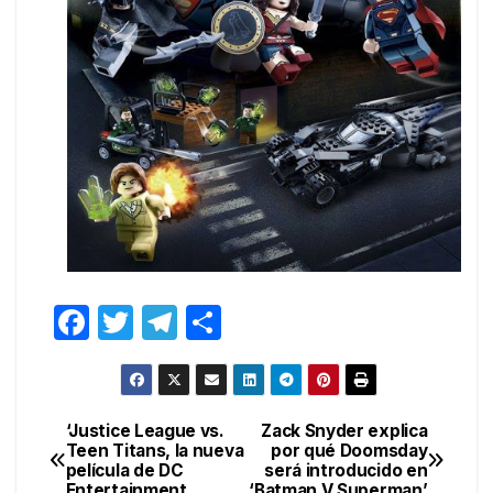
F
T
T
C
a
w
el
o
c
itt
e
m
e
er
gr
p
‘Justice League vs.
Zack Snyder explica
Navegación
Teen Titans, la nueva
por qué Doomsday
b
a
ar
película de DC
será introducido en
de
Entertainment
‘Batman V Superman’