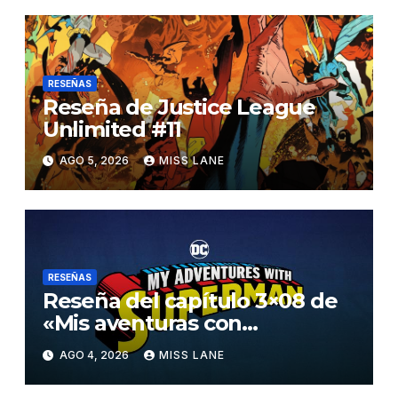
RESEÑAS
Reseña de Justice League
Unlimited #11
AGO 5, 2026
MISS LANE
RESEÑAS
Reseña del capítulo 3×08 de
«Mis aventuras con
Superman»
AGO 4, 2026
MISS LANE