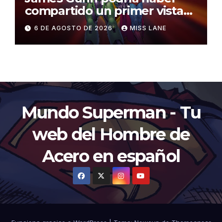
compartido un primer vistazo
al traje de Brainiac
6 DE AGOSTO DE 2026
MISS LANE
Mundo Superman - Tu
web del Hombre de
Acero en español