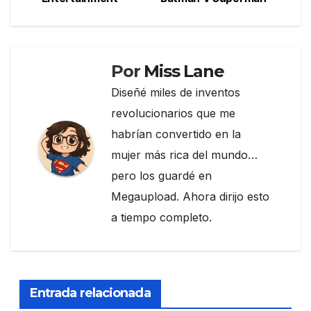
o
m
tir
entradas
o
k
Por
Miss Lane
Diseñé miles de inventos
revolucionarios que me
habrían convertido en la
mujer más rica del mundo…
pero los guardé en
Megaupload. Ahora dirijo esto
a tiempo completo.
Entrada relacionada