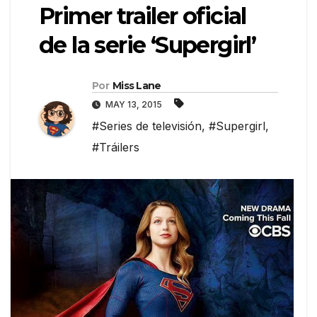
Primer trailer oficial
de la serie ‘Supergirl’
Por
Miss Lane
MAY 13, 2015
#Series de televisión
,
#Supergirl
,
#Tráilers