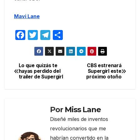
Mavi Lane
F
T
T
C
a
w
el
o
c
itt
e
m
e
er
gr
p
Lo que quizás te
CBS estrenará
Navegación
hayas perdido del
Supergirl este
b
a
ar
trailer de Supergirl
próximo otoño
de
o
m
tir
entradas
o
k
Por
Miss Lane
Diseñé miles de inventos
revolucionarios que me
habrían convertido en la