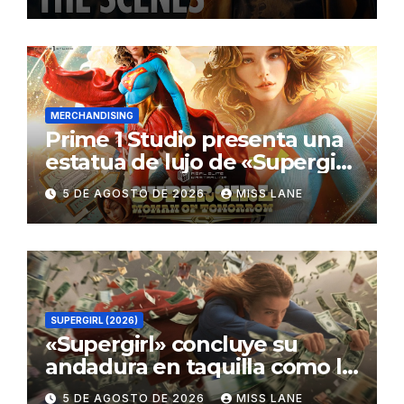
MERCHANDISING
Prime 1 Studio presenta una
estatua de lujo de «Supergirl:
La Mujer del Mañana»
5 DE AGOSTO DE 2026
MISS LANE
SUPERGIRL (2026)
«Supergirl» concluye su
andadura en taquilla como la
película de DC con menor
5 DE AGOSTO DE 2026
MISS LANE