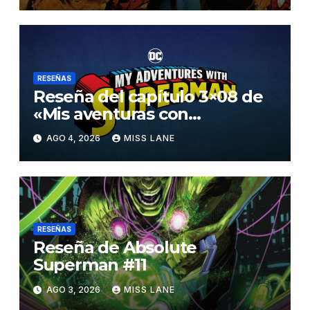
RESEÑAS
Reseña del capítulo 3×08 de
«Mis aventuras con
Superman»
AGO 4, 2026
MISS LANE
RESEÑAS
Reseña de Absolute
Superman #11
AGO 3, 2026
MISS LANE