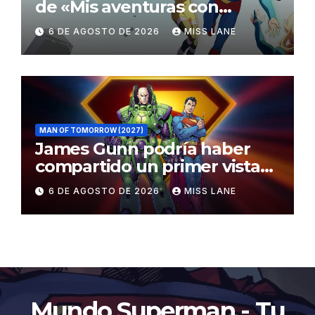
de «Mis aventuras con
Superman»
6 DE AGOSTO DE 2026
MISS LANE
MAN OF TOMORROW (2027)
James Gunn podría haber
compartido un primer vistazo
al traje de Brainiac
6 DE AGOSTO DE 2026
MISS LANE
Mundo Superman - Tu