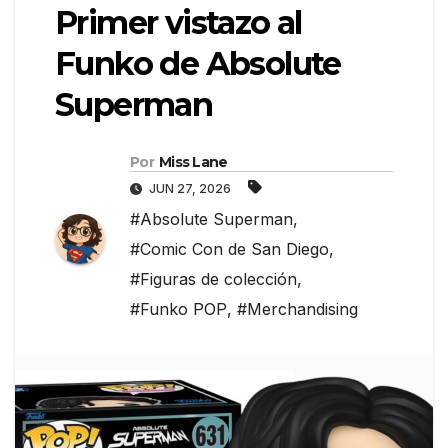
Primer vistazo al
Funko de Absolute
Superman
Por
Miss Lane
JUN 27, 2026
#Absolute Superman
,
#Comic Con de San Diego
,
#Figuras de colección
,
#Funko POP
,
#Merchandising