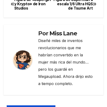
Navegación
y Krypto» de Iron
escala 1/6 Ultra HQS
b
a
ar
Studios
de Tsume Art
de
o
m
tir
entradas
o
k
Por
Miss Lane
Diseñé miles de inventos
revolucionarios que me
habrían convertido en la
mujer más rica del mundo…
pero los guardé en
Megaupload. Ahora dirijo esto
a tiempo completo.