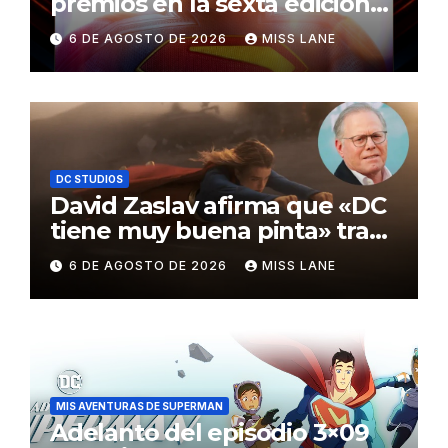
premios en la sexta edición
de los Critics Choice Super
6 DE AGOSTO DE 2026
MISS LANE
Awards
DC STUDIOS
David Zaslav afirma que «DC
tiene muy buena pinta» tras
el fracaso de «Supergirl»
6 DE AGOSTO DE 2026
MISS LANE
MIS AVENTURAS DE SUPERMAN
Adelanto del episodio 3×09