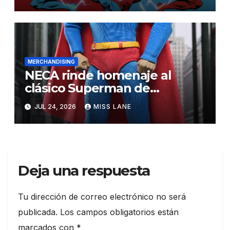
«Superman Rojo» y
«Superman Azul»
MERCHANDISING
NECA rinde homenaje al
clásico Superman de
Christopher Reeve
JUL 24, 2026
MISS LANE
Deja una respuesta
Tu dirección de correo electrónico no será
publicada.
Los campos obligatorios están
marcados con
*