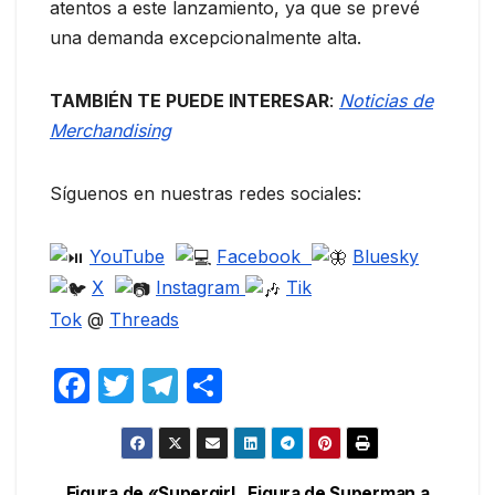
atentos a este lanzamiento, ya que se prevé
una demanda excepcionalmente alta.
TAMBIÉN TE PUEDE INTERESAR
:
Noticias de
Merchandising
Síguenos en nuestras redes sociales:
YouTube
Facebook
Bluesky
X
Instagram
Tik
Tok
@
Threads
F
T
T
C
a
w
el
o
c
itt
e
m
e
er
gr
p
Figura de «Supergirl
Figura de Superman a