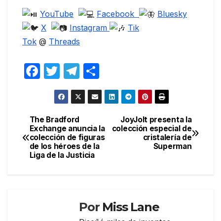
YouTube
Facebook
Bluesky
X
Instagram
Tik
Tok
@
Threads
F
T
T
C
a
w
el
o
c
itt
e
m
e
er
gr
p
The Bradford
JoyJolt presenta la
Navegación
Exchange anuncia la
colección especial de
b
a
ar
colección de figuras
cristalería de
de
o
m
tir
de los héroes de la
Superman
Liga de la Justicia
entradas
o
k
Por
Miss Lane