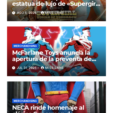
estatua de lujo de «Supergirl:
La Mujer del Mañana»
AGO 5, 2026
MISS LANE
MERCHANDISING
McFarlane Toys anuncia la
apertura de la preventa de
las figuras de acción
JUL 31, 2026
MISS LANE
«Superman Rojo» y
«Superman Azul»
MERCHANDISING
NECA rinde homenaje al