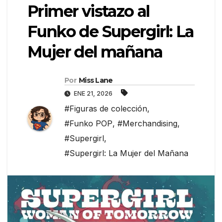
Primer vistazo al
Funko de Supergirl: La
Mujer del mañana
Por
Miss Lane
ENE 21, 2026
#Figuras de colección
,
#Funko POP
,
#Merchandising
,
#Supergirl
,
#Supergirl: La Mujer del Mañana