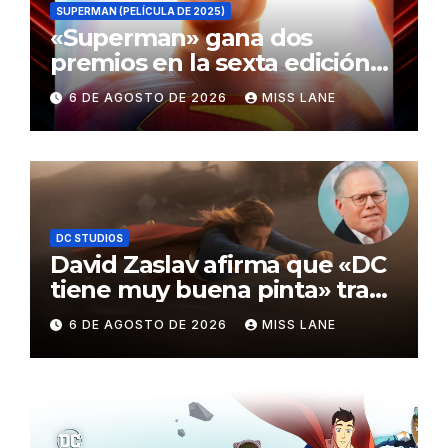
SUPERMAN (PELÍCULA DE 2025)
«Superman» gana dos
premios en la sexta edición
de los Critics Choice Super
6 DE AGOSTO DE 2026
MISS LANE
Awards
DC STUDIOS
David Zaslav afirma que «DC
tiene muy buena pinta» tras
el fracaso de «Supergirl»
6 DE AGOSTO DE 2026
MISS LANE