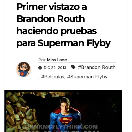
Primer vistazo a
Brandon Routh
haciendo pruebas
para Superman Flyby
Por
Miss Lane
#Brandon Routh
DIC 22, 2013
,
#Películas
,
#Superman Flyby