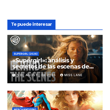
Te puede interesar
SUPERGIRL (2026)
«Supergirl»: análisis y
secretos de las escenas de
lucha
5 DE AGOSTO DE 2026
MISS LANE
MERCHANDISING