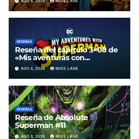
AGO 5, 2026
MISS LANE
RESEÑAS
Reseña del capítulo 3×08 de
«Mis aventuras con
Superman»
AGO 4, 2026
MISS LANE
RESEÑAS
Reseña de Absolute
Superman #11
AGO 3, 2026
MISS LANE