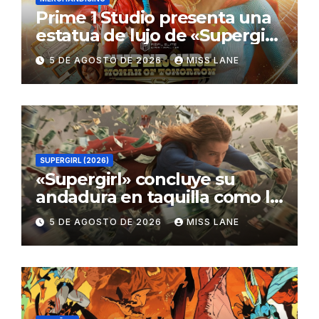
Prime 1 Studio presenta una
estatua de lujo de «Supergirl:
La Mujer del Mañana»
5 DE AGOSTO DE 2026
MISS LANE
SUPERGIRL (2026)
«Supergirl» concluye su
andadura en taquilla como la
película de DC con menor
5 DE AGOSTO DE 2026
MISS LANE
recaudación desde
«Catwoman»