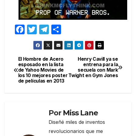
F
T
T
C
a
w
el
o
c
itt
e
m
e
er
gr
p
El Hombre de Acero
Henry Cavill ya se
Navegación
esposado en la lista
entrena para la
b
a
ar
de Yahoo Movies de
secuela con Mark
de
o
m
tir
los 10 mejores poster
Twight en Gym Jones
de películas en 2013
entradas
o
k
Por
Miss Lane
Diseñé miles de inventos
revolucionarios que me