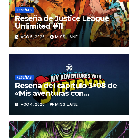
RESEÑAS
Reseña de Justice League
Unlimited #11
AGO 5, 2026
MISS LANE
RESEÑAS
Reseña del capítulo 3×08 de
«Mis aventuras con
Superman»
AGO 4, 2026
MISS LANE