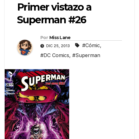
Primer vistazo a
Superman #26
Por
Miss Lane
#Cómic
,
DIC 25, 2013
#DC Comics
,
#Superman