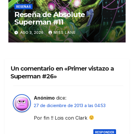
RESEÑAS
Reseña de Absolute
Superman #11
AGO 3, 2026
MISS LANE
Un comentario en «Primer vistazo a
Superman #26»
Anónimo
dice:
27 de diciembre de 2013 a las 04:53
Por fin !! Lois con Clark
RESPONDER