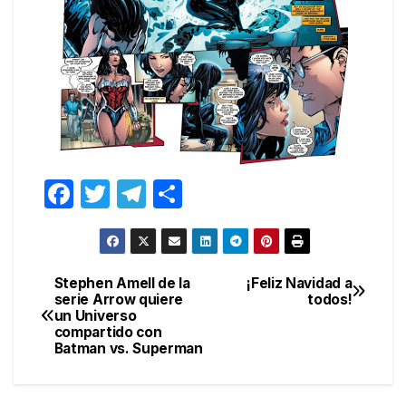
F
T
T
C
a
w
el
o
c
itt
e
m
e
er
gr
p
Stephen Amell de la
¡Feliz Navidad a
Navegación
serie Arrow quiere
todos!
b
a
ar
un Universo
de
o
m
tir
compartido con
Batman vs. Superman
entradas
o
k