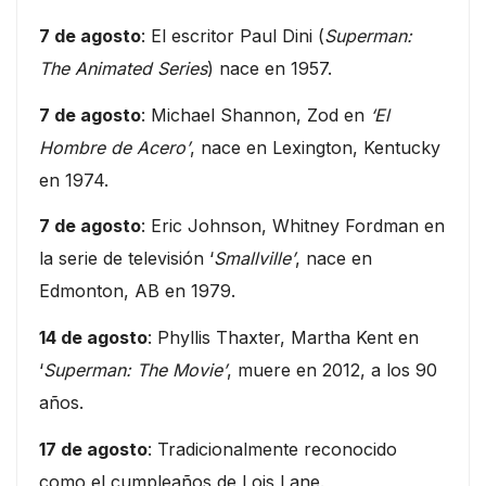
7 de agosto
: El escritor Paul Dini (
Superman:
The Animated Series
) nace en 1957.
7 de agosto
: Michael Shannon, Zod en
‘El
Hombre de Acero’
, nace en Lexington, Kentucky
en 1974.
7 de agosto
: Eric Johnson, Whitney Fordman en
la serie de televisión ‘
Smallville’
, nace en
Edmonton, AB en 1979.
14 de agosto
: Phyllis Thaxter, Martha Kent en
‘
Superman: The Movie’
, muere en 2012, a los 90
años.
17 de agosto
: Tradicionalmente reconocido
como el cumpleaños de Lois Lane.