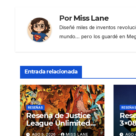
k
Por
Miss Lane
Diseñé miles de inventos revoluc
mundo… pero los guardé en Megau
Entrada relacionada
RESEÑAS
RESEÑA
Reseña de Justice
Rese
League Unlimited
3×08
#11
aven
AGO 5, 2026
MISS LANE
AGO 