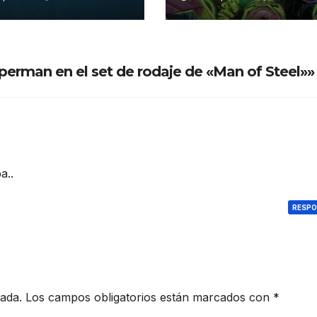
erman»
perman en el set de rodaje de «Man of Steel»»
a..
RESP
cada.
Los campos obligatorios están marcados con
*