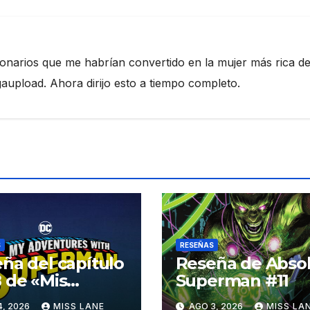
ionarios que me habrían convertido en la mujer más rica de
pload. Ahora dirijo esto a tiempo completo.
S
RESEÑAS
ña del capítulo
Reseña de Abso
 de «Mis
Superman #11
turas con
4, 2026
MISS LANE
AGO 3, 2026
MISS LA