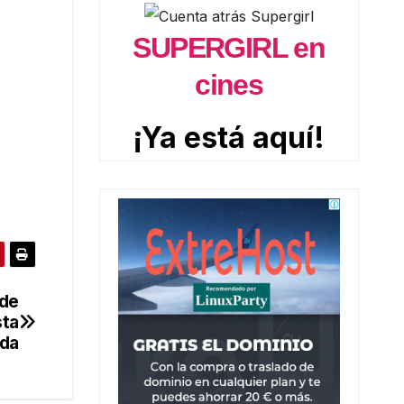
SUPERGIRL en
cines
¡Ya está aquí!
 de
sta
da