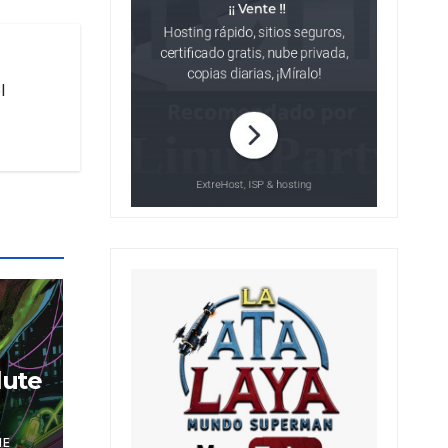
l
lute
NE