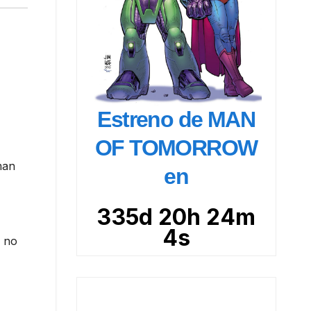
Estreno de MAN
OF TOMORROW
man
en
335d 20h 24m
3s
o no