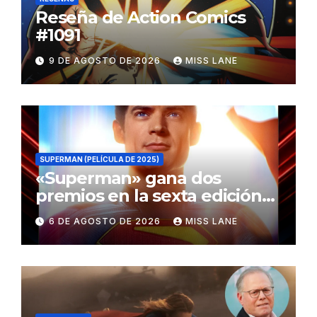
Reseña de Action Comics
#1091
9 DE AGOSTO DE 2026
MISS LANE
SUPERMAN (PELÍCULA DE 2025)
«Superman» gana dos
premios en la sexta edición
de los Critics Choice Super
6 DE AGOSTO DE 2026
MISS LANE
Awards