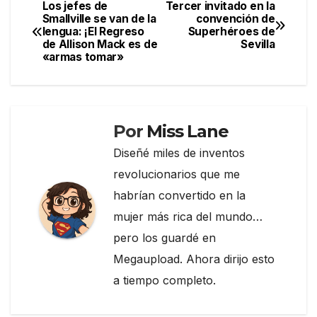
e
er
gr
p
Los jefes de
Tercer invitado en la
Navegación
Smallville se van de la
convención de
b
a
ar
lengua: ¡El Regreso
Superhéroes de
de
o
m
tir
de Allison Mack es de
Sevilla
«armas tomar»
entradas
o
k
Por
Miss Lane
Diseñé miles de inventos
revolucionarios que me
habrían convertido en la
mujer más rica del mundo…
pero los guardé en
Megaupload. Ahora dirijo esto
a tiempo completo.