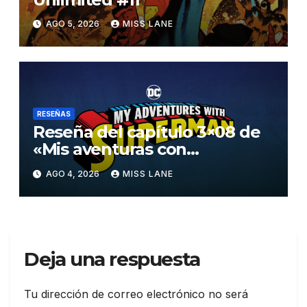
AGO 5, 2026
MISS LANE
RESEÑAS
Reseña del capítulo 3×08 de
«Mis aventuras con
Superman»
AGO 4, 2026
MISS LANE
Deja una respuesta
Tu dirección de correo electrónico no será