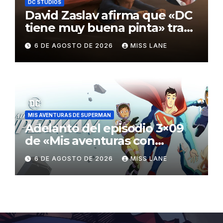
DC STUDIOS
David Zaslav afirma que «DC
tiene muy buena pinta» tras
el fracaso de «Supergirl»
6 DE AGOSTO DE 2026
MISS LANE
MIS AVENTURAS DE SUPERMAN
Adelanto del episodio 3×09
de «Mis aventuras con
Superman»
6 DE AGOSTO DE 2026
MISS LANE