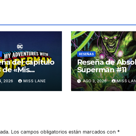
S
RESEÑAS
ña del capítulo
Reseña de Abso
 de «Mis
Superman #11
turas con
4, 2026
MISS LANE
AGO 3, 2026
MISS LA
erman»
cada.
Los campos obligatorios están marcados con
*