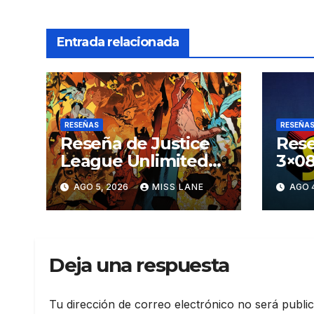
Entrada relacionada
RESEÑAS
RESEÑA
Reseña de Justice
Rese
League Unlimited
3×08
#11
aven
AGO 5, 2026
MISS LANE
AGO 
Sup
Deja una respuesta
Tu dirección de correo electrónico no será publi