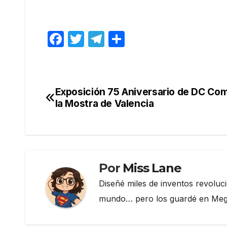
F
T
T
C
a
w
el
o
c
itt
e
m
e
er
gr
p
Exposición 75 Aniversario de DC Com
Navegación
b
a
ar
la Mostra de Valencia
de
o
m
tir
o
entradas
k
Por
Miss Lane
Diseñé miles de inventos revoluc
mundo… pero los guardé en Megau