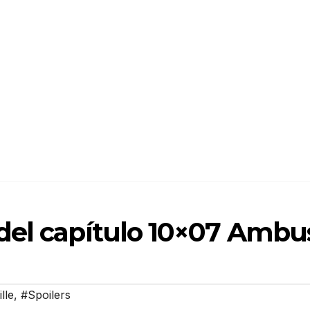
del capítulo 10×07 Ambu
lle
,
#Spoilers