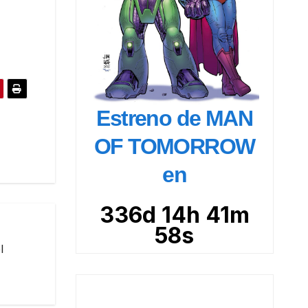
Estreno de MAN
OF TOMORROW
en
336d 14h 41m
57s
l