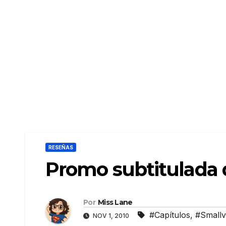
RESEÑAS
Promo subtitulada 
Por
Miss Lane
#Capítulos
,
#Smallvi
NOV 1, 2010