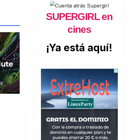
SUPERGIRL en
cines
¡Ya está aquí!
lute
NE