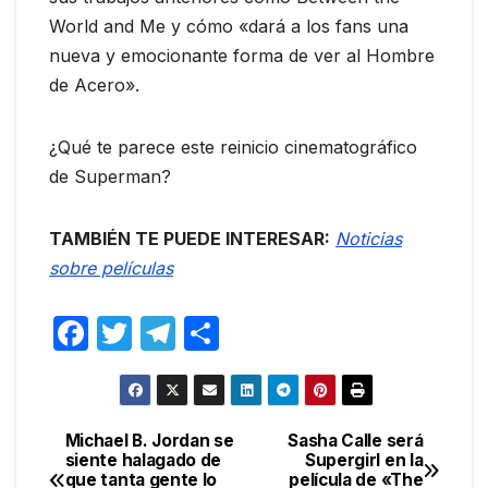
World and Me y cómo «dará a los fans una
nueva y emocionante forma de ver al Hombre
de Acero».
¿Qué te parece este reinicio cinematográfico
de Superman?
TAMBIÉN TE PUEDE INTERESAR:
Noticias
sobre películas
F
T
T
C
a
w
el
o
c
itt
e
m
e
er
gr
p
Michael B. Jordan se
Sasha Calle será
Navegación
siente halagado de
Supergirl en la
b
a
ar
que tanta gente lo
película de «The