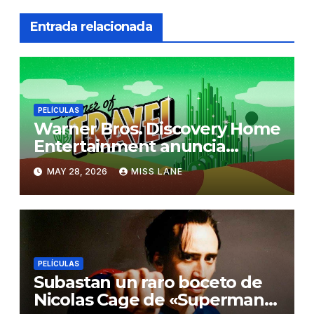
Entrada relacionada
PELÍCULAS
Warner Bros. Discovery Home
Entertainment anuncia
“Summer of Travel”
MAY 28, 2026
MISS LANE
PELÍCULAS
Subastan un raro boceto de
Nicolas Cage de «Superman