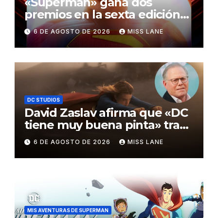
«Superman» gana dos
premios en la sexta edición
de los Critics Choice Super
6 DE AGOSTO DE 2026
MISS LANE
Awards
DC STUDIOS
David Zaslav afirma que «DC
tiene muy buena pinta» tras
el fracaso de «Supergirl»
6 DE AGOSTO DE 2026
MISS LANE
MIS AVENTURAS DE SUPERMAN