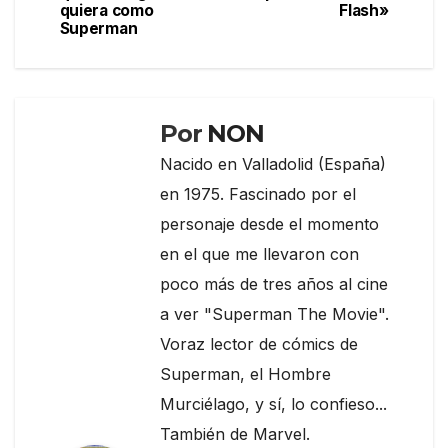
de
o
m
tir
quiera como
Flash»
Superman
entradas
o
k
Por
NON
Nacido en Valladolid (España)
en 1975. Fascinado por el
personaje desde el momento
en el que me llevaron con
poco más de tres años al cine
a ver "Superman The Movie".
Voraz lector de cómics de
Superman, el Hombre
Murciélago, y sí, lo confieso...
También de Marvel.