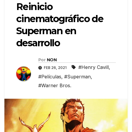
Reinicio
cinematográfico de
Superman en
desarrollo
Por
NON
#Henry Cavill
,
FEB 26, 2021
#Películas
,
#Superman
,
#Warner Bros.