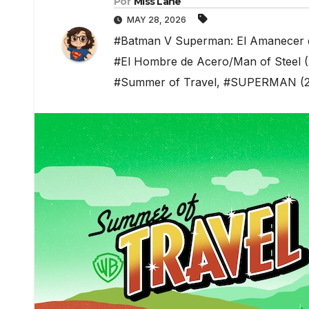
Por
Miss Lane
MAY 28, 2026
#Batman V Superman: El Amanecer de
#El Hombre de Acero/Man of Steel (
#Summer of Travel
,
#SUPERMAN (2