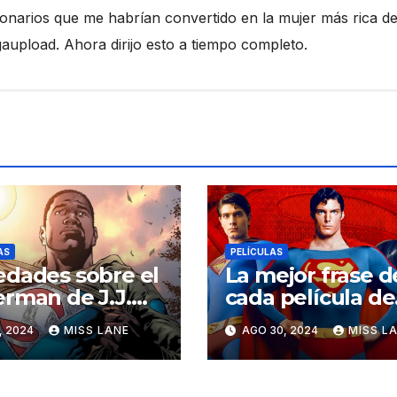
ionarios que me habrían convertido en la mujer más rica de
pload. Ahora dirijo esto a tiempo completo.
AS
PELÍCULAS
dades sobre el
La mejor frase d
rman de J.J.
cada película de
ams
Superman
1, 2024
MISS LANE
AGO 30, 2024
MISS L