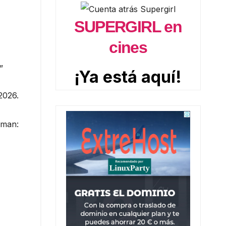
SUPERGIRL en
cines
”
¡Ya está aquí!
2026.
rman: