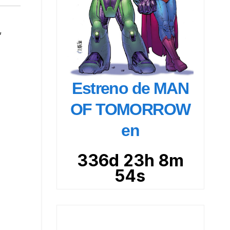
,
Estreno de MAN
OF TOMORROW
en
336d 23h 8m
52s