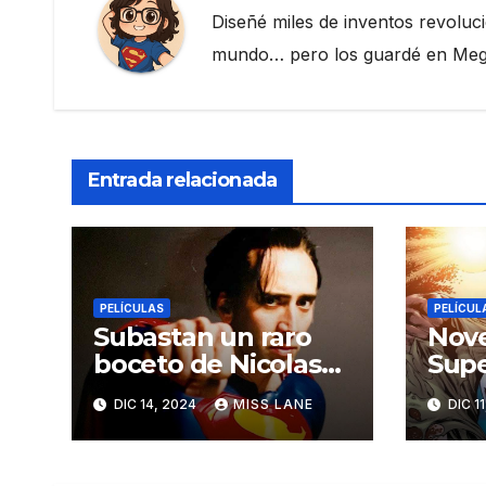
Diseñé miles de inventos revoluc
mundo… pero los guardé en Megau
Entrada relacionada
PELÍCULAS
PELÍCUL
Subastan un raro
Nove
boceto de Nicolas
Supe
Cage de
Abr
DIC 14, 2024
MISS LANE
DIC 1
«Superman Lives»