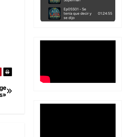
age
s»