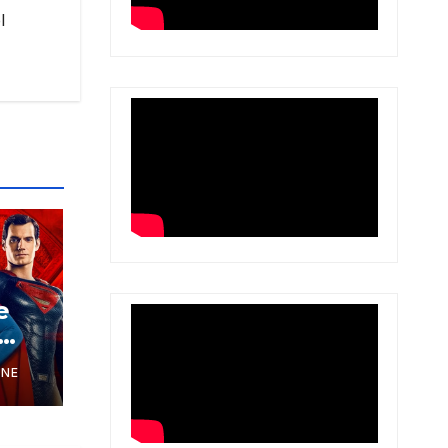
l
e
ANE