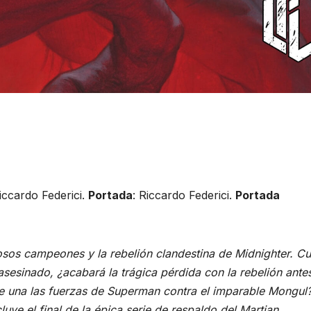
Riccardo Federici.
Portada
: Riccardo Federici.
Portada
iosos campeones y la rebelión clandestina de Midnighter. C
asesinado, ¿acabará la trágica pérdida con la rebelión ante
e una las fuerzas de Superman contra el imparable Mongul?
ye el final de la épica serie de respaldo del Martian