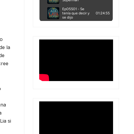
do
de la
de
cree
o
una
a
ia si