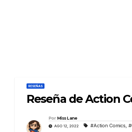
RESEÑAS
Reseña de Action 
Por
Miss Lane
#Action Comics
,
#
AGO 12, 2022