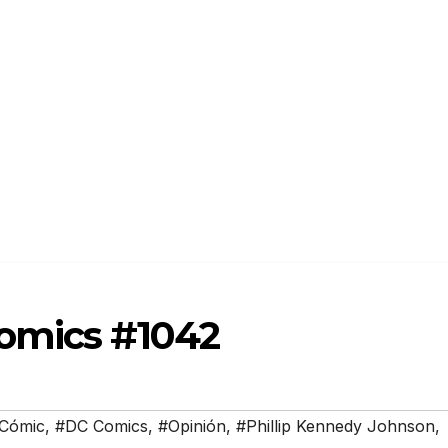
Comics #1042
Cómic
,
#DC Comics
,
#Opinión
,
#Phillip Kennedy Johnson
,