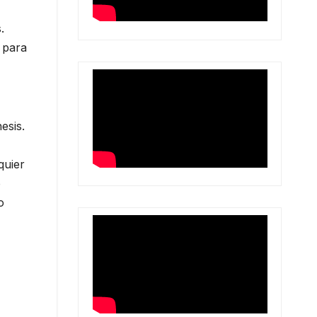
.
 para
esis.
quier
o
o