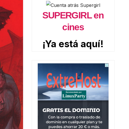
SUPERGIRL en
cines
¡Ya está aquí!