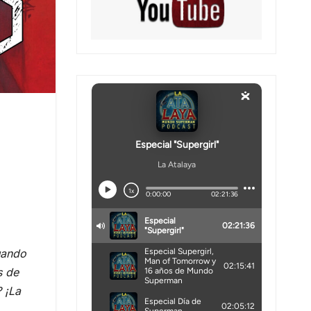
uando
s de
 ¡La