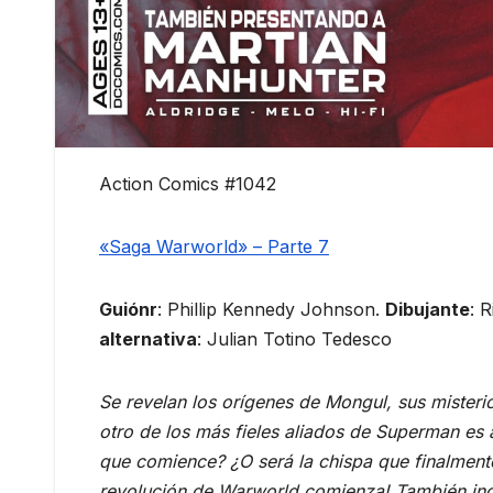
Action Comics #1042
«Saga Warworld» – Parte 7
Guiónr
: Phillip Kennedy Johnson.
Dibujante
: 
alternativa
: Julian Totino Tedesco
Se revelan los orígenes de Mongul, sus mister
otro de los más fieles aliados de Superman es 
que comience? ¿O será la chispa que finalment
revolución de Warworld comienza! También inclu