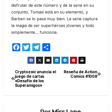
disfrutar de este número y de la serie en su
conjunto. Tomasi está en su elemento, y
Barberi se lo pasa muy bien. La serie captura
la magia de ser superhéroes jóvenes y todo
simplemente… funciona.
F
T
T
C
a
w
el
o
c
itt
e
m
e
er
gr
p
Cryptozoic anuncia el
Reseña de Action
Navegación
juego de cartas
Comics #1008
b
a
ar
«Desafío de los
de
o
m
tir
Superamigos»
entradas
o
k
Por
Miss Lane