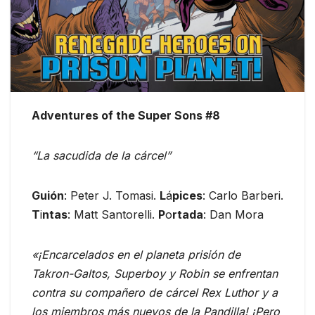
Adventures of the Super Sons #8
“La sacudida de la cárcel”
Guión
: Peter J. Tomasi.
L
á
pices
: Carlo Barberi.
T
i
ntas
: Matt Santorelli.
P
o
rtada
: Dan Mora
«¡Encarcelados en el planeta prisión de
Takron-Galtos, Superboy y Robin se enfrentan
contra su compañero de cárcel Rex Luthor y a
los miembros más nuevos de la Pandilla! ¡Pero