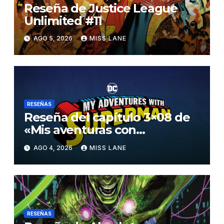
Reseña de Justice League
Unlimited #11
AGO 5, 2026
MISS LANE
RESEÑAS
Reseña del capítulo 3×08 de
«Mis aventuras con
Superman»
AGO 4, 2026
MISS LANE
RESEÑAS