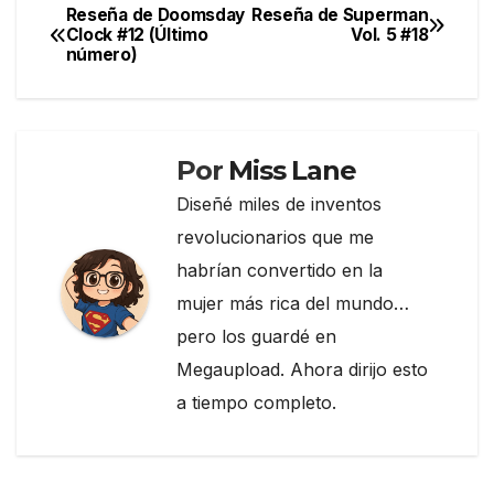
e
er
gr
p
Reseña de Doomsday
Reseña de Superman
Navegación
Clock #12 (Último
Vol. 5 #18
b
a
ar
número)
de
o
m
tir
entradas
o
k
Por
Miss Lane
Diseñé miles de inventos
revolucionarios que me
habrían convertido en la
mujer más rica del mundo…
pero los guardé en
Megaupload. Ahora dirijo esto
a tiempo completo.