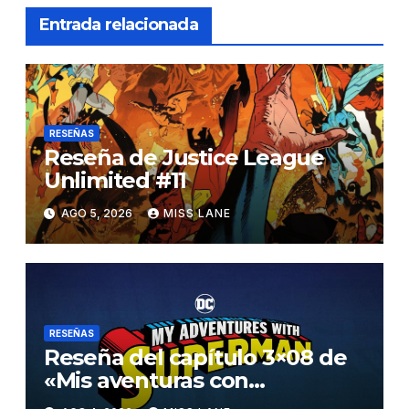
Entrada relacionada
RESEÑAS
Reseña de Justice League
Unlimited #11
AGO 5, 2026
MISS LANE
RESEÑAS
Reseña del capítulo 3×08 de
«Mis aventuras con
Superman»