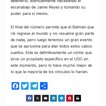
detenerlo, esencialmente hackeando el
escarabajo de Jaime Reyes y tomando su
poder para sí mismo.
El final del número permite que el Batman que
ríe regrese al mundo y no resuelve gran parte
de nada, pero luego tenemos un gran evento
que se aproxima para atar todos estos cabos
sueltos. Este es definitivamente un cómic que
sirve un propósito específico en el UDC en
este momento, pero lo hace mucho mejor de
lo que la mayoría de los vínculos lo harían.
F
T
T
C
a
w
el
o
c
itt
e
m