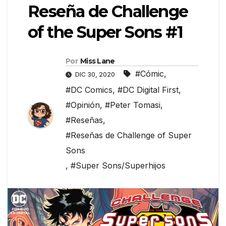
Reseña de Challenge
of the Super Sons #1
Por
Miss Lane
#Cómic
,
DIC 30, 2020
#DC Comics
,
#DC Digital First
,
#Opinión
,
#Peter Tomasi
,
#Reseñas
,
#Reseñas de Challenge of Super
Sons
,
#Super Sons/Superhijos