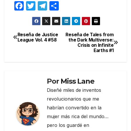
F
T
T
C
a
w
el
o
c
itt
e
m
e
er
gr
p
Reseña de Justice
Reseña de Tales from
Navegación
League Vol. 4 #58
the Dark Multiverse:
b
a
ar
Crisis on Infinite
de
o
m
tir
Earths #1
entradas
o
k
Por
Miss Lane
Diseñé miles de inventos
revolucionarios que me
habrían convertido en la
mujer más rica del mundo…
pero los guardé en