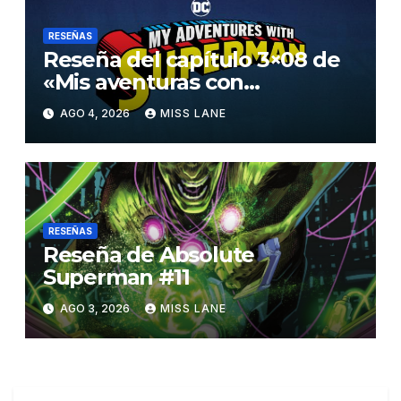
RESEÑAS
Reseña del capítulo 3×08 de
«Mis aventuras con
Superman»
AGO 4, 2026
MISS LANE
RESEÑAS
Reseña de Absolute
Superman #11
AGO 3, 2026
MISS LANE