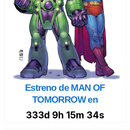
Estreno de MAN OF
TOMORROW en
333d 9h 15m 33s