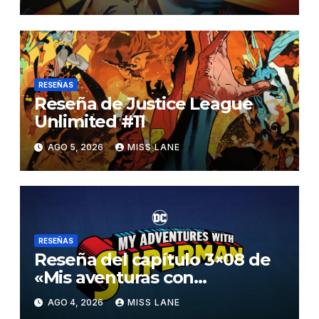
RESEÑAS
Reseña de Justice League
Unlimited #11
AGO 5, 2026
MISS LANE
RESEÑAS
Reseña del capítulo 3×08 de
«Mis aventuras con
Superman»
AGO 4, 2026
MISS LANE