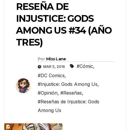
RESEÑA DE
INJUSTICE: GODS
AMONG US #34 (AÑO
TRES)
Por
Miss Lane
#Cómic
,
MAR 5, 2016
#DC Comics
,
#Injustice: Gods Among Us
,
#Opinión
,
#Reseñas
,
#Reseñas de Injustice: Gods
Among Us