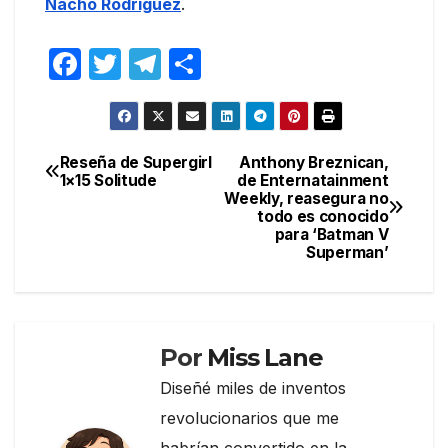
Nacho Rodríguez
.
F
T
T
C
a
w
el
o
c
itt
e
m
e
er
gr
p
Reseña de Supergirl
Anthony Breznican,
Navegación
1×15 Solitude
de Enternatainment
b
a
ar
Weekly, reasegura no
de
o
m
tir
todo es conocido
para ‘Batman V
entradas
o
Superman’
k
Por
Miss Lane
Diseñé miles de inventos
revolucionarios que me
habrían convertido en la