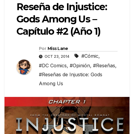
Reseña de Injustice:
Gods Among Us –
Capítulo #2 (Año 1)
Por
Miss Lane
#Cómic
,
OCT 23, 2014
#DC Comics
,
#Opinión
,
#Reseñas
,
#Reseñas de Injustice: Gods
Among Us