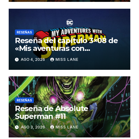
RESEÑAS
Reseña del capítulo 3×08 de
«Mis aventuras con
Superman»
AGO 4, 2026
MISS LANE
RESEÑAS
Reseña de Absolute
Superman #11
AGO 3, 2026
MISS LANE