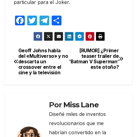
particular para el Joker.
F
T
T
C
a
w
el
o
c
itt
e
m
e
er
gr
p
Geoff Johns habla
[RUMOR] ¿Primer
Navegación
del «Multiverso» y no
teaser trailer de
b
a
ar
descarta un
‘Batman V Superman’
de
o
m
tir
crossover entre el
este otoño?
cine y la televisión
entradas
o
k
Por
Miss Lane
Diseñé miles de inventos
revolucionarios que me
habrían convertido en la