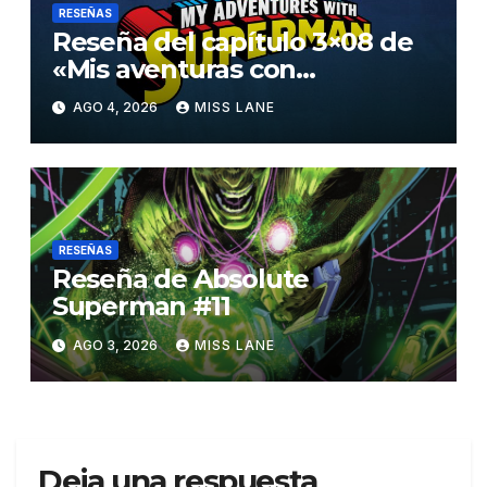
RESEÑAS
Reseña del capítulo 3×08 de
«Mis aventuras con
Superman»
AGO 4, 2026
MISS LANE
RESEÑAS
Reseña de Absolute
Superman #11
AGO 3, 2026
MISS LANE
Deja una respuesta