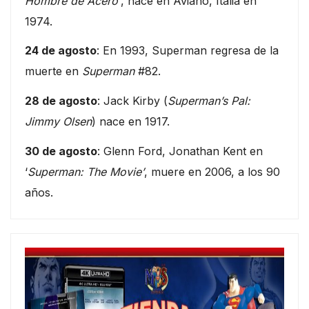
Hombre de Acero’
, nace en Aviano, Italia en
1974.
24 de agosto
: En 1993, Superman regresa de la
muerte en
Superman
#82.
28 de agosto
: Jack Kirby (
Superman’s Pal:
Jimmy Olsen
) nace en 1917.
30 de agosto
: Glenn Ford, Jonathan Kent en
‘
Superman: The Movie’
, muere en 2006, a los 90
años.