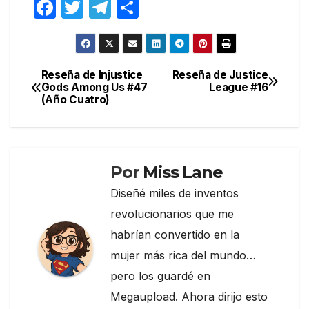
F
T
T
C
a
w
el
o
c
itt
e
m
e
er
gr
p
Reseña de Injustice
Reseña de Justice
Navegación
Gods Among Us #47
League #16
b
a
ar
(Año Cuatro)
de
o
m
tir
entradas
o
k
Por
Miss Lane
Diseñé miles de inventos
revolucionarios que me
habrían convertido en la
mujer más rica del mundo…
pero los guardé en
Megaupload. Ahora dirijo esto