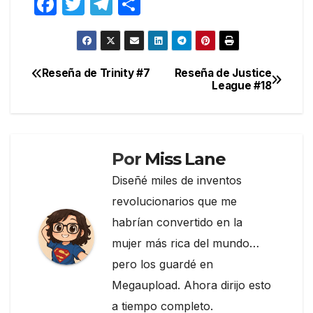
F
T
T
C
a
w
el
o
c
itt
e
m
e
er
gr
p
Reseña de Trinity #7
Reseña de Justice
Navegación
League #18
b
a
ar
de
o
m
tir
entradas
o
k
Por
Miss Lane
Diseñé miles de inventos
revolucionarios que me
habrían convertido en la
mujer más rica del mundo…
pero los guardé en
Megaupload. Ahora dirijo esto
a tiempo completo.