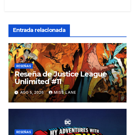
Entrada relacionada
RESEÑAS
Reseña de Justice League
Unlimited #11
AGO 5, 2026
MISS LANE
RESEÑAS