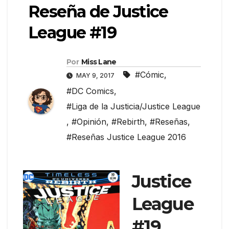
Reseña de Justice
League #19
Por
Miss Lane
#Cómic
,
MAY 9, 2017
#DC Comics
,
#Liga de la Justicia/Justice League
,
#Opinión
,
#Rebirth
,
#Reseñas
,
#Reseñas Justice League 2016
Justice
League
#19