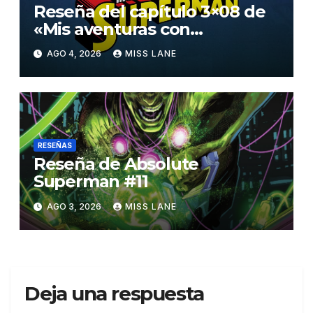
Reseña del capítulo 3×08 de
«Mis aventuras con
Superman»
AGO 4, 2026
MISS LANE
RESEÑAS
Reseña de Absolute
Superman #11
AGO 3, 2026
MISS LANE
Deja una respuesta