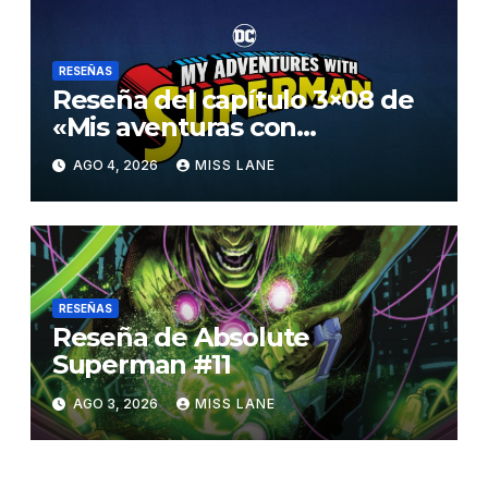
RESEÑAS
Reseña del capítulo 3×08 de
«Mis aventuras con
Superman»
AGO 4, 2026
MISS LANE
RESEÑAS
Reseña de Absolute
Superman #11
AGO 3, 2026
MISS LANE