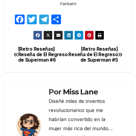
Fairbairn
F
T
T
C
a
w
el
o
c
itt
e
m
e
er
gr
p
[Retro Reseñas]
[Retro Reseñas]
Navegación
Reseña de El Regreso
Reseña de El Regreso
b
a
ar
de Superman #6
de Superman #5
de
o
m
tir
entradas
o
k
Por
Miss Lane
Diseñé miles de inventos
revolucionarios que me
habrían convertido en la
mujer más rica del mundo…