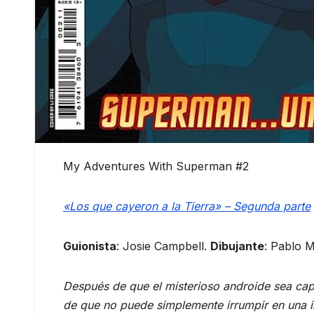
My Adventures With Superman #2
«Los que cayeron a la Tierra» – Segunda parte
Guionista
: Josie Campbell.
Dibujante
: Pablo M
Después de que el misterioso androide sea cap
de que no puede simplemente irrumpir en una i