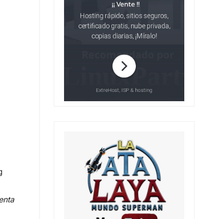
g
enta