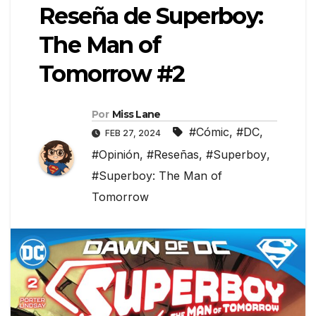
Reseña de Superboy:
The Man of
Tomorrow #2
Por
Miss Lane
#Cómic
,
#DC
,
FEB 27, 2024
#Opinión
,
#Reseñas
,
#Superboy
,
#Superboy: The Man of
Tomorrow